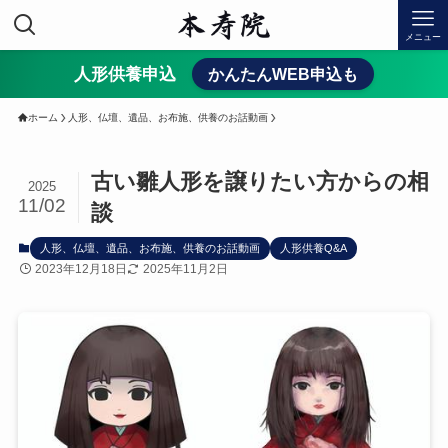
メニュー
人形供養申込
かんたんWEB申込も
ホーム
人形、仏壇、遺品、お布施、供養のお話動画
古い雛人形を譲りたい方からの相
2025
11/02
談
人形、仏壇、遺品、お布施、供養のお話動画
人形供養Q&A
2023年12月18日
2025年11月2日