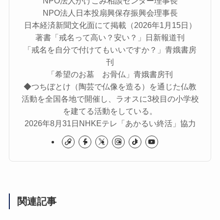
NPO法人かけこみ相談センター理事長
NPO法人日本投扇興保存振興会理事長
日本経済新聞文化面にて掲載（2026年1月15日）
著書「戒名って高い？安い？」日新報道刊
「戒名を自分で付けてもいいですか？」青娥書房
刊
「希望のお墓 お骨仏」青娥書房刊
◆つちぼとけ（陶芸で仏像を造る）を通じた仏教
活動を全国各地で開催し、ラオスに3校目の小学校
を建てる活動をしている。
2026年8月31日NHKEテレ「あかるい終活」協力
関連記事