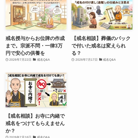
戒名授与からお位牌の作成
【戒名相談】葬儀のパック
まで。宗派不問・一律3万
で付いた戒名は変えられ
円で安心の供養を
る？
2026年7月22日
戒名Q&A
2026年7月17日
戒名Q&A
【戒名相談】お寺に内緒で
戒名をつけてもらえません
か？
2026年7月16日
戒名Q&A