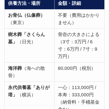
供養方法・場所
金額・詳細
お骨仏（仏像葬）
不要（費用はかかり
（東京）
ません）
樹木葬「さくらん
骨壺の大きさによる
墓」
（日光）
（3寸：3万円 / 6
寸：6万円 / 7寸：9
万円）
海洋葬
（海への散
80,000円（税別）
骨）
永代供養墓「ありが
一心：113,000円 /
塔」
（横浜）
本寿：333,000円
（納骨料・手桶基金