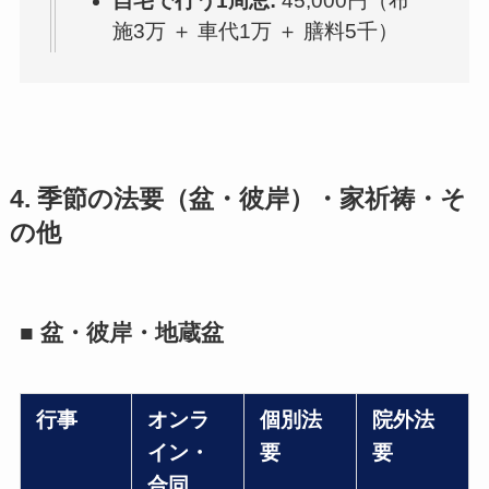
自宅で行う1周忌:
45,000円（布
施3万 ＋ 車代1万 ＋ 膳料5千）
4. 季節の法要（盆・彼岸）・家祈祷・そ
の他
■ 盆・彼岸・地蔵盆
行事
オンラ
個別法
院外法
イン・
要
要
合同