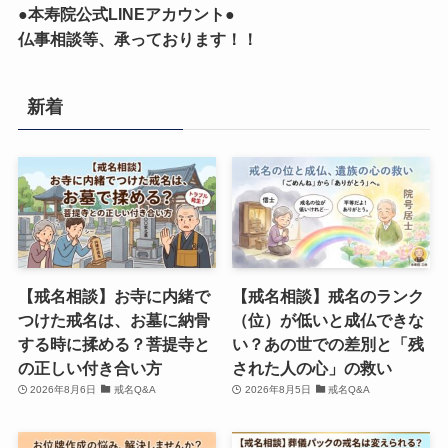
●本寿院公式LINEアカウント●
仏事相談等、承っております！！
新着
【戒名相談】お寺に内緒で
【戒名相談】戒名のランク
つけた戒名は、お墓に納骨
（位）が低いと成仏できな
する時に揉める？菩提寺と
い？あの世での差別と「残
の正しい付き合い方
された人の心」の救い
2026年8月6日
戒名Q&A
2026年8月5日
戒名Q&A