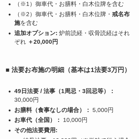
（※1）御車代・お膳料・白木位牌を含む
（※2）御車代・お膳料・白木位牌・
戒名布
施
を含む
追加オプション:
炉前読経・収骨読経はそれ
ぞれ
＋20,000円
■ 法要お布施の明細（基本は1法要3万円）
49日法要 / 法事（1周忌・3回忌等）：
30,000円
お膳料（食事なしの場合）：
5,000円
お車代（全国）：
10,000円
その他法要費用: