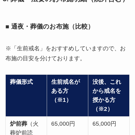
■ 通夜・葬儀のお布施（比較）
※「生前戒名」をおすすめしていますので、お
布施の目安を分けております。
葬儀形式
生前戒名が
没後、これ
ある方
から戒名を
（※1）
授かる方
（※2）
炉前葬
（火
65,000円
65,000円
葬炉前読