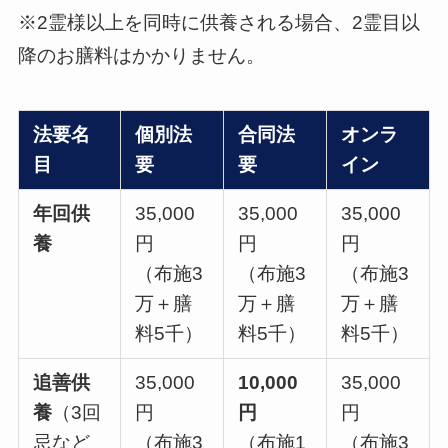
※2霊様以上を同時に供養される場合、2霊目以
降のお膳料はかかりません。
法要名
個別法
合同法
オンラ
目
要
要
イン
年回供
35,000
35,000
35,000
養
円
円
円
（布施3
（布施3
（布施3
万＋膳
万＋膳
万＋膳
料5千）
料5千）
料5千）
追善供
35,000
10,000
35,000
養
（3回
円
円
円
忌など
（布施3
（布施1
（布施3