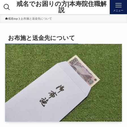
戒名でお困りの方|本寿院住職解
説
メニュー
戒名top
お布施と送金先について
お布施と送金先について