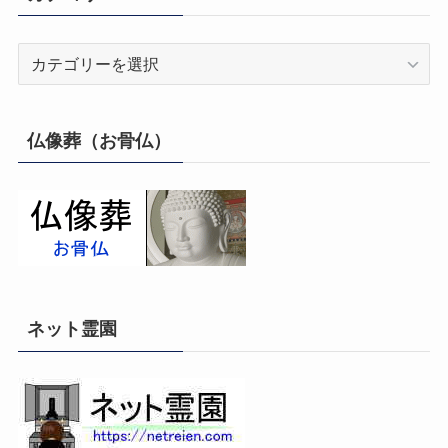
カ
テ
ゴ
リ
仏像葬（お骨仏）
ー
ネット霊園