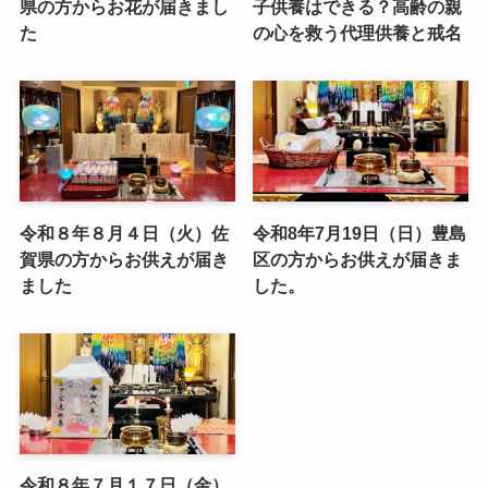
県の方からお花が届きまし
子供養はできる？高齢の親
た
の心を救う代理供養と戒名
令和８年８月４日（火）佐
令和8年7月19日（日）豊島
賀県の方からお供えが届き
区の方からお供えが届きま
ました
した。
令和８年７月１７日（金）