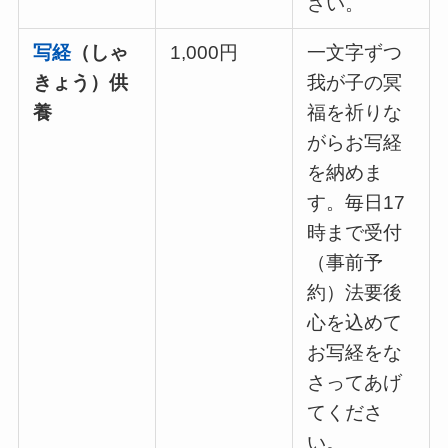
さい。
写経
（しゃ
1,000円
一文字ずつ
きょう）供
我が子の冥
養
福を祈りな
がらお写経
を納めま
す。毎日17
時まで受付
（事前予
約）法要後
心を込めて
お写経をな
さってあげ
てくださ
い。