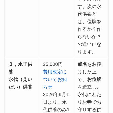
す。次の永
代供養と
は、位牌を
作るか？作
らないか？
の違いにな
ります。
３，水子供
35,000円
戒名
をお授
養
費用改定に
けした上
永代（えい
ついてお知
で、
お位牌
たい）供養
らせ
を造立し、
2026年9月1
永代にわた
日より、永
りお寺でお
代供養のみ1
守りする供