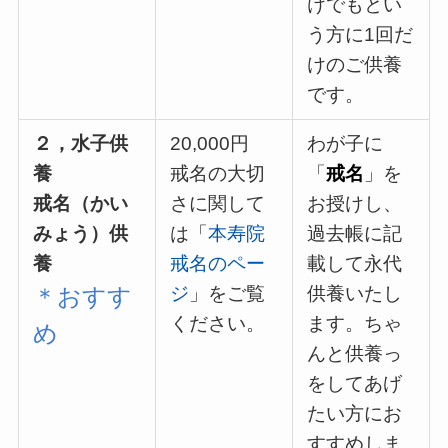
けでもとい
う方に1回だ
けのご供養
です。
２，水子供
20,000円
わが子に
養
戒名の大切
「
戒名
」を
戒名（かい
さに関して
お授けし、
みょう）供
は「
本寿院
過去帳に記
養
戒名のペー
載して永代
ジ
」をご覧
供養いたし
＊おすす
ください。
ます。ちゃ
め
んと供養っ
をしてあげ
たい方にお
すすめしま