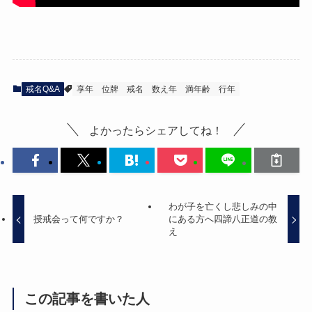
戒名Q&A
享年
位牌
戒名
数え年
満年齢
行年
よかったらシェアしてね！
わが子を亡くし悲しみの中
授戒会って何ですか？
にある方へ四諦八正道の教
え
この記事を書いた人