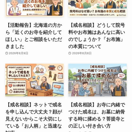
【活動報告】北海道の方か
【戒名相談】どうして院号
ら「近くのお寺を紹介して
料やお布施はあんなに高い
ほしい」とご相談をいただ
のでしょうか？「お布施」
きました
の本質について
2026年8月9日
2026年8月8日
【戒名相談】ネットで戒名
【戒名相談】お寺に内緒で
を申し込んで大丈夫？顔が
つけた戒名は、お墓に納骨
見えないからこそ大切にし
する時に揉める？菩提寺と
ている「お人柄」と迅速な
の正しい付き合い方