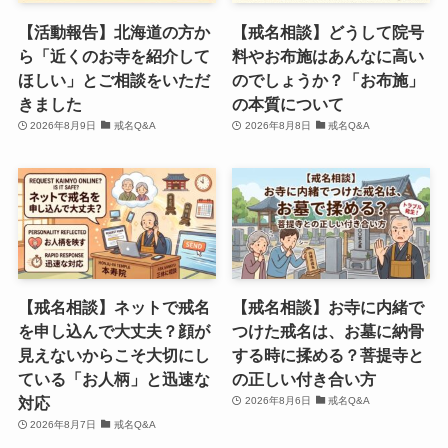
【活動報告】北海道の方か
【戒名相談】どうして院号
ら「近くのお寺を紹介して
料やお布施はあんなに高い
ほしい」とご相談をいただ
のでしょうか？「お布施」
きました
の本質について
2026年8月9日
戒名Q&A
2026年8月8日
戒名Q&A
【戒名相談】ネットで戒名
【戒名相談】お寺に内緒で
を申し込んで大丈夫？顔が
つけた戒名は、お墓に納骨
見えないからこそ大切にし
する時に揉める？菩提寺と
ている「お人柄」と迅速な
の正しい付き合い方
対応
2026年8月6日
戒名Q&A
2026年8月7日
戒名Q&A