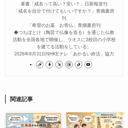
著書「戒名って高い？安い？」日新報道刊
「戒名を自分で付けてもいいですか？」青娥書房
刊
「希望のお墓 お骨仏」青娥書房刊
◆つちぼとけ（陶芸で仏像を造る）を通じた仏教
活動を全国各地で開催し、ラオスに3校目の小学校
を建てる活動をしている。
2026年8月31日NHKEテレ「あかるい終活」協力
関連記事