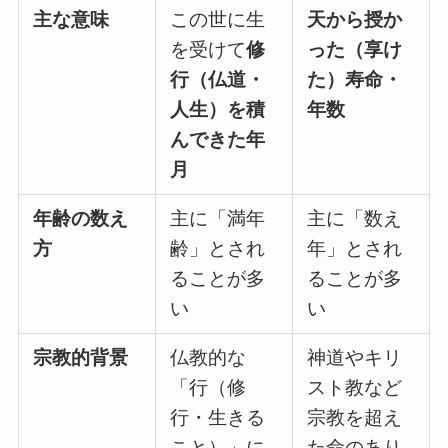
主な意味
この世に生
天から授か
を受けて
修
った（享け
行（仏道・
た）寿命・
人生）を積
年数
んできた年
月
年齢の数え
主に「満年
主に「数え
方
齢」とされ
年」とされ
ることが多
ることが多
い
い
宗教的背景
仏教的な
神道やキリ
「行（修
スト教など
行・生きる
宗教を超え
こと）」に
た命のあり