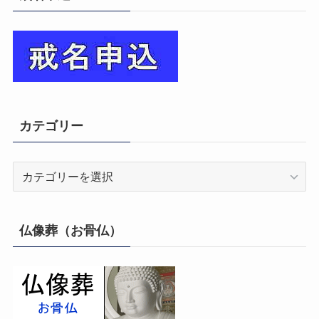
カテゴリー
カ
テ
ゴ
リ
仏像葬（お骨仏）
ー