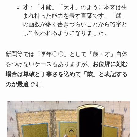
才
：「才能」「天才」のように本来は生
まれ持った能力を表す言葉です。「歳」
の画数が多く書きづらいことから略字と
して使われるようになりました。
新聞等では「享年〇〇」として「歳・才」自体
をつけないケースもありますが、
お位牌に刻む
場合は尊敬と丁寧さを込めて「歳」と表記する
のが最適
です。