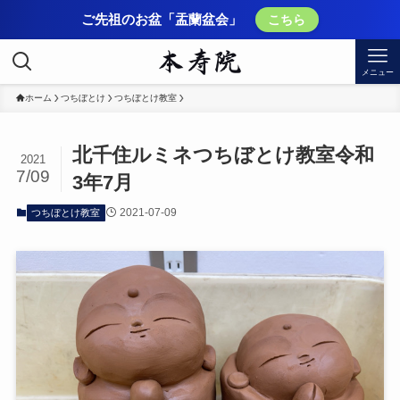
ご先祖のお盆「盂蘭盆会」
こちら
メニュー
ホーム
つちぼとけ
つちぼとけ教室
北千住ルミネつちぼとけ教室令和
2021
7/09
3年7月
2021-07-09
つちぼとけ教室