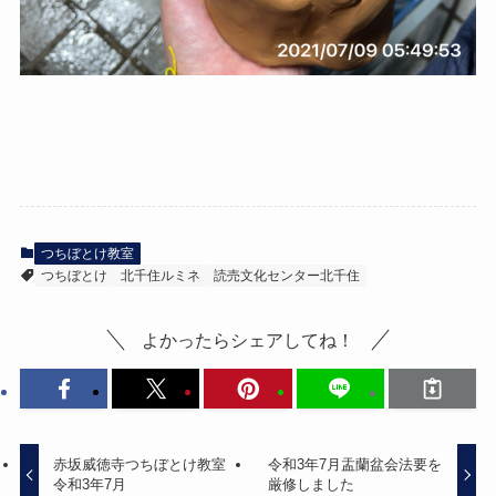
つちぼとけ教室
つちぼとけ
北千住ルミネ
読売文化センター北千住
よかったらシェアしてね！
赤坂威徳寺つちぼとけ教室
令和3年7月盂蘭盆会法要を
令和3年7月
厳修しました