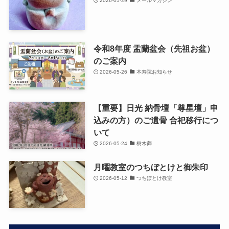
2026-05-29
メールマガジン
令和8年度 盂蘭盆会（先祖お盆）
のご案内
2026-05-26
本寿院お知らせ
【重要】日光 納骨壇「尊星壇」申
込みの方）のご遺骨 合祀移行につ
いて
2026-05-24
樹木葬
月曜教室のつちぼとけと御朱印
2026-05-12
つちぼとけ教室