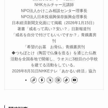
NHKカルチャー元講師
NPO法人かけこみ相談センター理事長
NPO法人日本投扇興保存振興会理事長
日本経済新聞文化面にて掲載（2026年1月15日）
著書「戒名って高い？安い？」日新報道刊
「戒名を自分で付けてもいいですか？」青娥書房
刊
「希望のお墓 お骨仏」青娥書房刊
◆つちぼとけ（陶芸で仏像を造る）を通じた仏教
活動を全国各地で開催し、ラオスに3校目の小学校
を建てる活動をしている。
2026年8月31日NHKEテレ「あかるい終活」協力