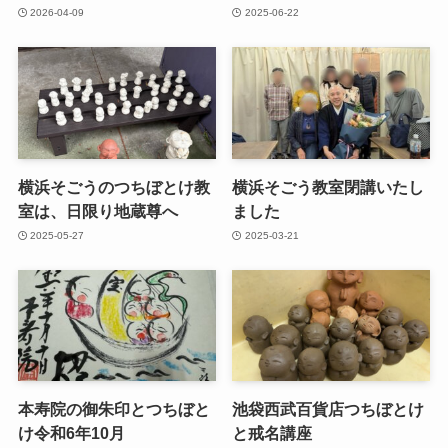
2026-04-09
2025-06-22
横浜そごうのつちぼとけ教
横浜そごう教室閉講いたし
室は、日限り地蔵尊へ
ました
2025-05-27
2025-03-21
本寿院の御朱印とつちぼと
池袋西武百貨店つちぼとけ
け令和6年10月
と戒名講座