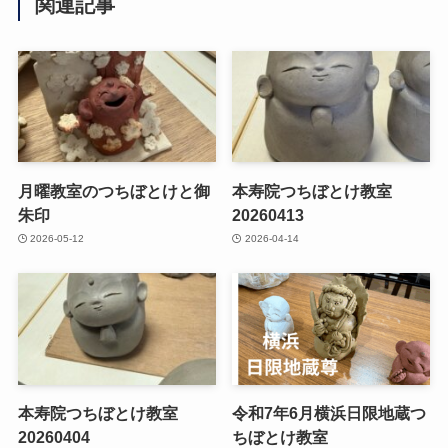
関連記事
月曜教室のつちぼとけと御
本寿院つちぼとけ教室
朱印
20260413
2026-05-12
2026-04-14
本寿院つちぼとけ教室
令和7年6月横浜日限地蔵つ
20260404
ちぼとけ教室