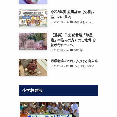
令和8年度 盂蘭盆会（先祖お
盆）のご案内
2026-05-26
本寿院お知らせ
【重要】日光 納骨壇「尊星
壇」申込みの方）のご遺骨 合
祀移行について
2026-05-24
樹木葬
月曜教室のつちぼとけと御朱印
2026-05-12
つちぼとけ教室
小学校建設