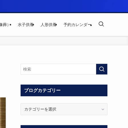
像葬）
水子供養
人形供養
予約カレンダー
ブログカテゴリー
ブ
ロ
グ
カ