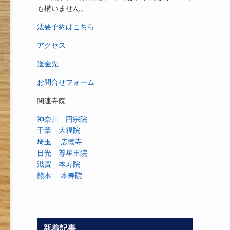
も構いません。
法要予約はこちら
アクセス
送金先
お問合せフォーム
関連寺院
神奈川 円宗院
千葉 大福院
埼玉 広徳寺
日光 尊星王院
滋賀 本寿院
熊本 本寿院
新着記事