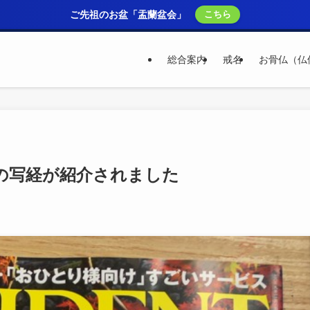
ご先祖のお盆「盂蘭盆会」
こちら
総合案内
戒名
お骨仏（仏
寿院の写経が紹介されました