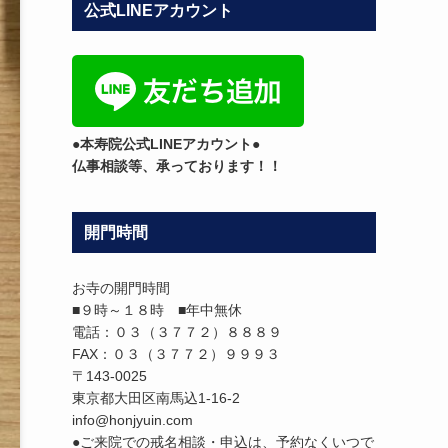
公式LINEアカウント
テ
ゴ
リ
ー
●本寿院公式LINEアカウント●
仏事相談等、承っております！！
開門時間
お寺の開門時間
■９時～１８時 ■年中無休
電話：０３（３７７２）８８８９
FAX：０３（３７７２）９９９３
〒143-0025
東京都大田区南馬込1-16-2
info@honjyuin.com
●ご来院での戒名相談・申込は、予約なくいつで