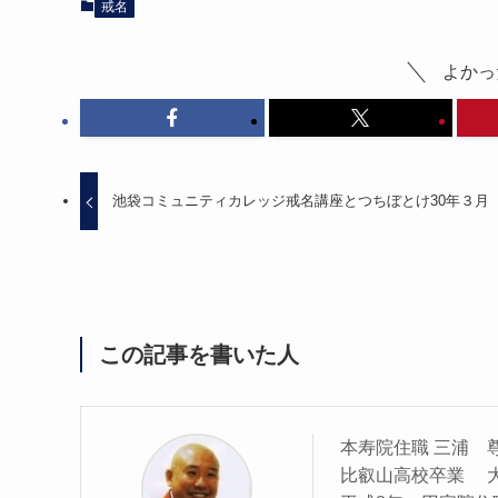
戒名
よかっ
池袋コミュニティカレッジ戒名講座とつちぼとけ30年３月
この記事を書いた人
本寿院住職 三浦 
比叡山高校卒業 