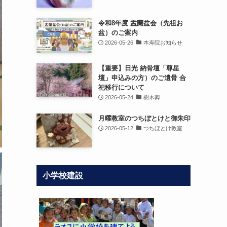
令和8年度 盂蘭盆会（先祖お
盆）のご案内
2026-05-26
本寿院お知らせ
【重要】日光 納骨壇「尊星
壇」申込みの方）のご遺骨 合
祀移行について
2026-05-24
樹木葬
月曜教室のつちぼとけと御朱印
2026-05-12
つちぼとけ教室
小学校建設