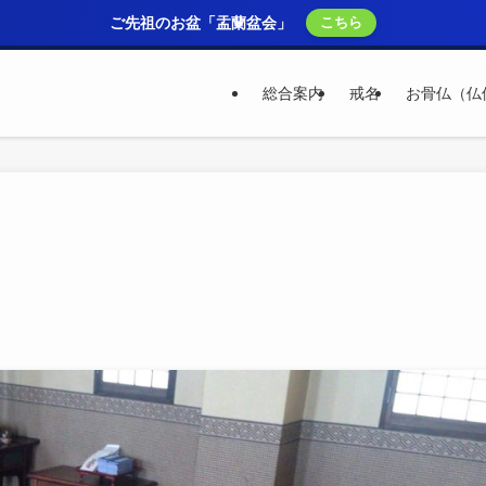
ご先祖のお盆「盂蘭盆会」
こちら
総合案内
戒名
お骨仏（仏