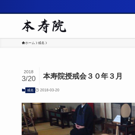
ホーム
戒名
2018
本寿院授戒会３０年３月
3/20
2018-03-20
戒名