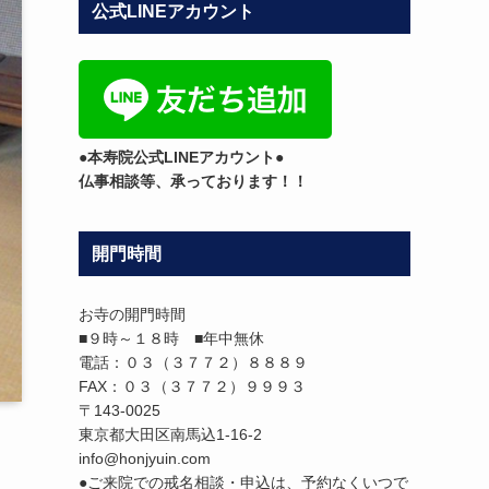
公式LINEアカウント
テ
ゴ
リ
ー
●本寿院公式LINEアカウント●
仏事相談等、承っております！！
開門時間
お寺の開門時間
■９時～１８時 ■年中無休
電話：０３（３７７２）８８８９
FAX：０３（３７７２）９９９３
〒143-0025
東京都大田区南馬込1-16-2
info@honjyuin.com
●ご来院での戒名相談・申込は、予約なくいつで