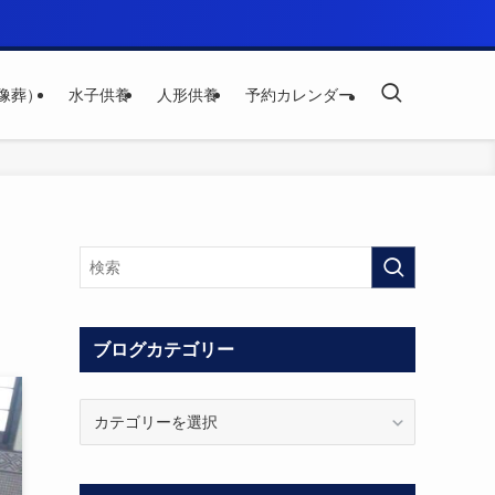
像葬）
水子供養
人形供養
予約カレンダー
ブログカテゴリー
ブ
ロ
グ
カ