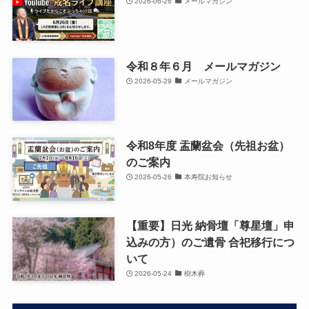
2026-06-26
メールマガジン
令和８年６月 メールマガジン
2026-05-29
メールマガジン
令和8年度 盂蘭盆会（先祖お盆）
のご案内
2026-05-26
本寿院お知らせ
【重要】日光 納骨壇「尊星壇」申
込みの方）のご遺骨 合祀移行につ
いて
2026-05-24
樹木葬