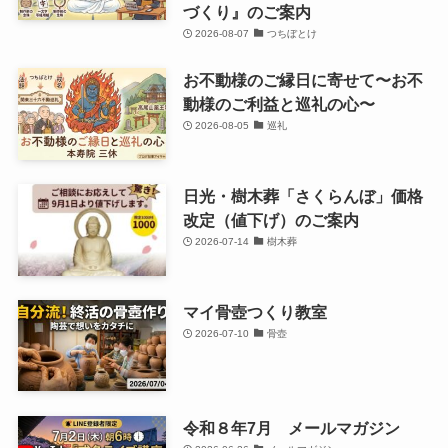
づくり』のご案内
2026-08-07
つちぼとけ
お不動様のご縁日に寄せて〜お不
動様のご利益と巡礼の心〜
2026-08-05
巡礼
日光・樹木葬「さくらんぼ」価格
改定（値下げ）のご案内
2026-07-14
樹木葬
マイ骨壺つくり教室
2026-07-10
骨壺
令和８年7月 メールマガジン