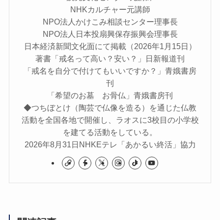
NHKカルチャー元講師
NPO法人かけこみ相談センター理事長
NPO法人日本投扇興保存振興会理事長
日本経済新聞文化面にて掲載（2026年1月15日）
著書「戒名って高い？安い？」日新報道刊
「戒名を自分で付けてもいいですか？」青娥書房
刊
「希望のお墓 お骨仏」青娥書房刊
◆つちぼとけ（陶芸で仏像を造る）を通じた仏教
活動を全国各地で開催し、ラオスに3校目の小学校
を建てる活動をしている。
2026年8月31日NHKEテレ「あかるい終活」協力