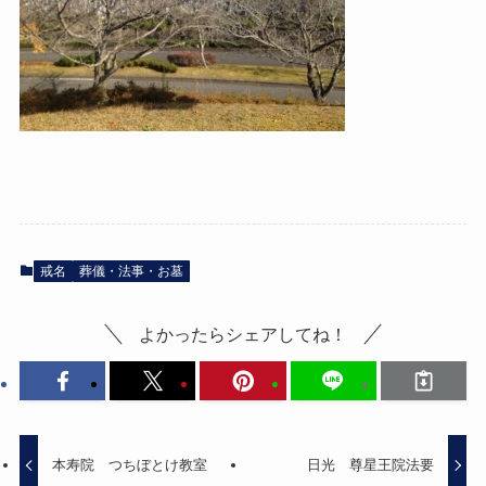
戒名
葬儀・法事・お墓
よかったらシェアしてね！
本寿院 つちぼとけ教室
日光 尊星王院法要