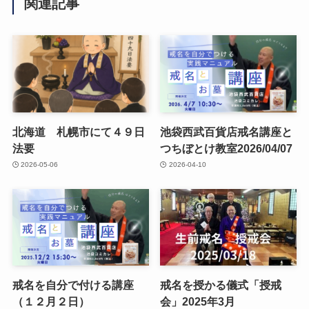
関連記事
北海道 札幌市にて４９日
池袋西武百貨店戒名講座と
法要
つちぼとけ教室2026/04/07
2026-05-06
2026-04-10
戒名を自分で付ける講座
戒名を授かる儀式「授戒
（１２月２日）
会」2025年3月