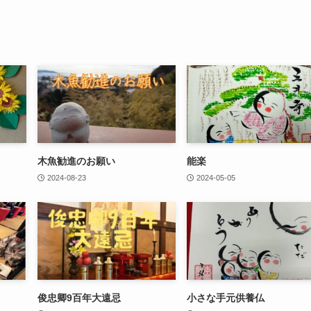
木魚勧進のお願い
能楽
2024-08-23
2024-05-05
俊忠卿9百年大遠忌
小さな手元供養仏