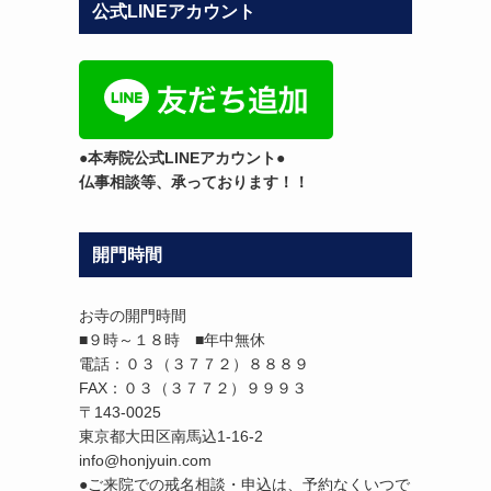
公式LINEアカウント
テ
ゴ
リ
ー
●本寿院公式LINEアカウント●
仏事相談等、承っております！！
開門時間
お寺の開門時間
■９時～１８時 ■年中無休
電話：０３（３７７２）８８８９
FAX：０３（３７７２）９９９３
〒143-0025
東京都大田区南馬込1-16-2
info@honjyuin.com
●ご来院での戒名相談・申込は、予約なくいつで