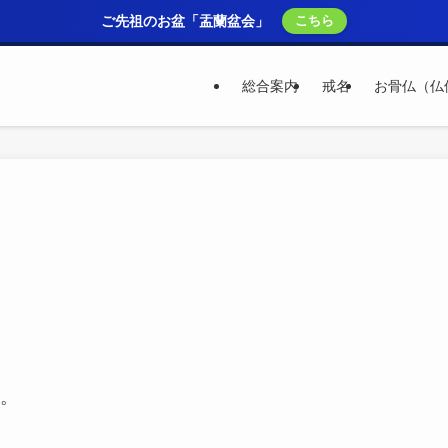
ご先祖のお盆「盂蘭盆会」
こちら
総合案内
戒名
お骨仏（仏
。