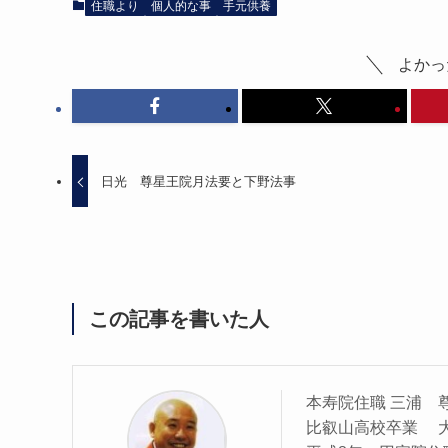
住職より
個人的な事
手元供養
よかっ
日光 尊星王院月法要と下野法事
この記事を書いた人
本寿院住職 三浦 
比叡山高校卒業 