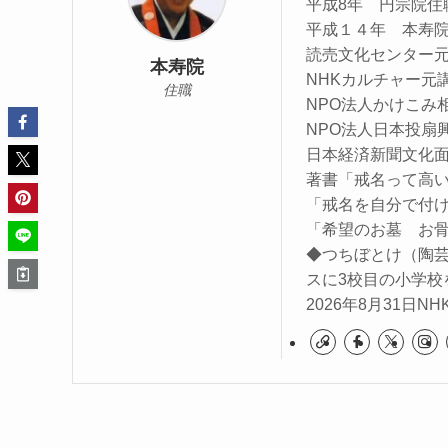
平成8年 円宗院
平成１４年 本寿
読売文化センター
本寿院
NHKカルチャー元
住職
NPO法人かけこみ
NPO法人日本投扇
日本経済新聞文化面に
著書「戒名って高
「戒名を自分で付
「希望のお墓 お
◆つちぼとけ（陶
スに3校目の小学校
2026年8月31日