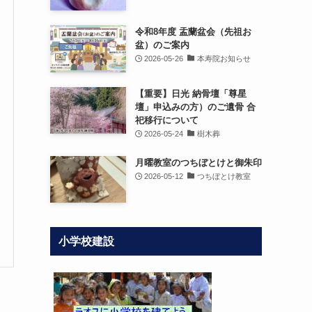
令和8年度 盂蘭盆会（先祖お
盆）のご案内
2026-05-26
本寿院お知らせ
【重要】日光 納骨壇「尊星
壇」申込みの方）のご遺骨 合
祀移行について
2026-05-24
樹木葬
月曜教室のつちぼとけと御朱印
2026-05-12
つちぼとけ教室
小学校建設