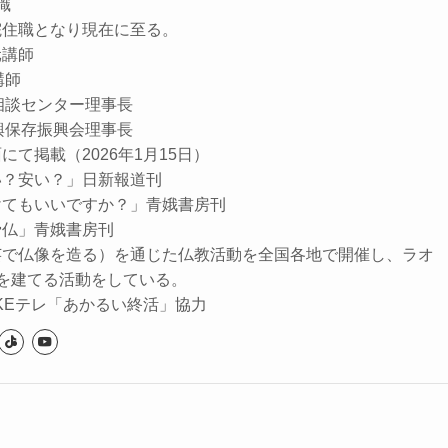
住職
院住職となり現在に至る。
元講師
講師
相談センター理事長
興保存振興会理事長
て掲載（2026年1月15日）
い？安い？」日新報道刊
けてもいいですか？」青娥書房刊
骨仏」青娥書房刊
芸で仏像を造る）を通じた仏教活動を全国各地で開催し、ラオ
を建てる活動をしている。
NHKEテレ「あかるい終活」協力