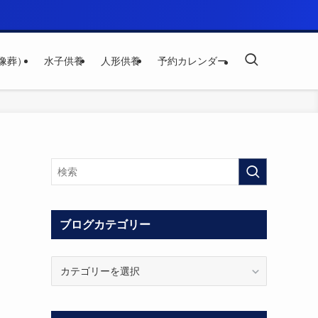
像葬）
水子供養
人形供養
予約カレンダー
ブログカテゴリー
ブ
ロ
グ
カ