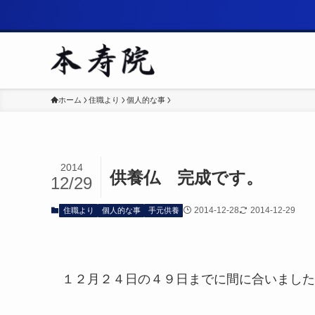
ホーム
住職より
個人的な事
2014
供養仏 完成です。
12/29
2014-12-28
2014-12-29
住職より
個人的な事
手元供養
１２月２４日の４９日までに間に合いました