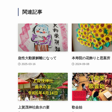
関連記事
急性大動脈解離になって
本寿院の花飾りと思案所
2025-03-16
2024-09-08
上賀茂神社曲水の宴
歌会始