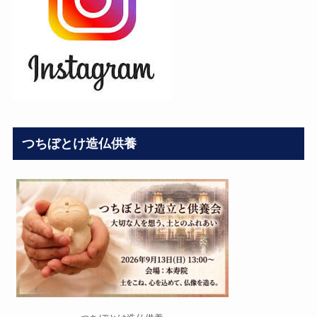
つちぼとけ造仏供養