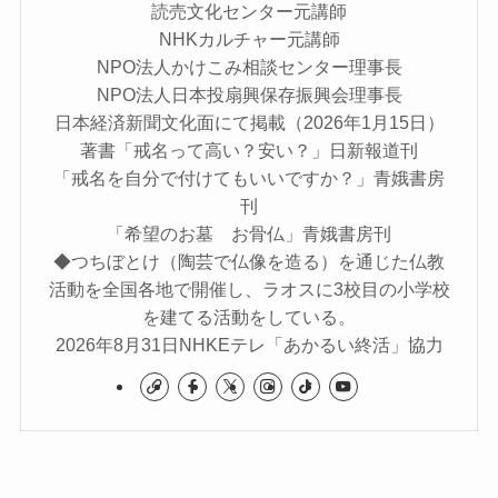
読売文化センター元講師
NHKカルチャー元講師
NPO法人かけこみ相談センター理事長
NPO法人日本投扇興保存振興会理事長
日本経済新聞文化面にて掲載（2026年1月15日）
著書「戒名って高い？安い？」日新報道刊
「戒名を自分で付けてもいいですか？」青娥書房
刊
「希望のお墓 お骨仏」青娥書房刊
◆つちぼとけ（陶芸で仏像を造る）を通じた仏教
活動を全国各地で開催し、ラオスに3校目の小学校
を建てる活動をしている。
2026年8月31日NHKEテレ「あかるい終活」協力