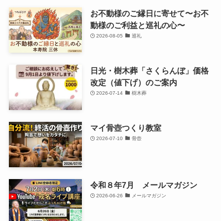
お不動様のご縁日に寄せて〜お不
動様のご利益と巡礼の心〜
2026-08-05
巡礼
日光・樹木葬「さくらんぼ」価格
改定（値下げ）のご案内
2026-07-14
樹木葬
マイ骨壺つくり教室
2026-07-10
骨壺
令和８年7月 メールマガジン
2026-06-26
メールマガジン