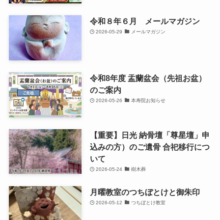
令和８年６月 メールマガジン
2026-05-29
メールマガジン
令和8年度 盂蘭盆会（先祖お盆）
のご案内
2026-05-26
本寿院お知らせ
【重要】日光 納骨壇「尊星壇」申
込みの方）のご遺骨 合祀移行につ
いて
2026-05-24
樹木葬
月曜教室のつちぼとけと御朱印
2026-05-12
つちぼとけ教室