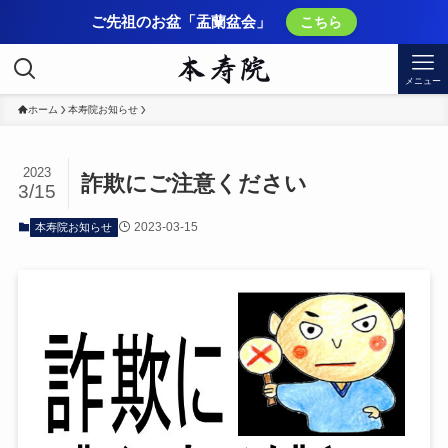
ご先祖のお盆「盂蘭盆会」
こちら
メニュー
ホーム
本寿院お知らせ
2023
詐欺にご注意ください
3/15
2023-03-15
本寿院お知らせ