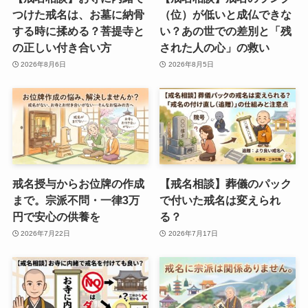
つけた戒名は、お墓に納骨
（位）が低いと成仏できな
する時に揉める？菩提寺と
い？あの世での差別と「残
の正しい付き合い方
された人の心」の救い
2026年8月6日
2026年8月5日
戒名授与からお位牌の作成
【戒名相談】葬儀のパック
まで。宗派不問・一律3万
で付いた戒名は変えられ
円で安心の供養を
る？
2026年7月22日
2026年7月17日