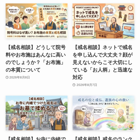
【戒名相談】どうして院号
【戒名相談】ネットで戒名
料やお布施はあんなに高い
を申し込んで大丈夫？顔が
のでしょうか？「お布施」
見えないからこそ大切にし
の本質について
ている「お人柄」と迅速な
対応
2026年8月8日
2026年8月7日
【戒名相談】お寺に内緒で
【戒名相談】戒名のランク