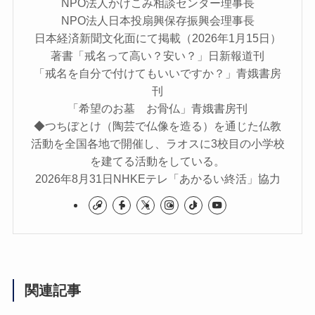
NPO法人かけこみ相談センター理事長
NPO法人日本投扇興保存振興会理事長
日本経済新聞文化面にて掲載（2026年1月15日）
著書「戒名って高い？安い？」日新報道刊
「戒名を自分で付けてもいいですか？」青娥書房
刊
「希望のお墓 お骨仏」青娥書房刊
◆つちぼとけ（陶芸で仏像を造る）を通じた仏教
活動を全国各地で開催し、ラオスに3校目の小学校
を建てる活動をしている。
2026年8月31日NHKEテレ「あかるい終活」協力
関連記事