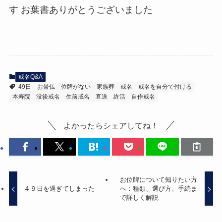
す お葉書ありがとうございました
戒名Q&A
49日
お骨仏
位牌がない
家族葬
戒名
戒名を自分で付ける
本寿院
没後戒名
生前戒名
直送
終活
自作戒名
よかったらシェアしてね！
お位牌について知りたい方
４９日を過ぎてしまった
へ：種類、選び方、手続ま
で詳しく解説