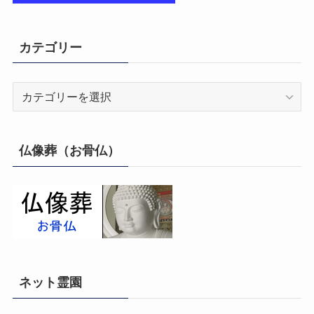
カテゴリー
カ
テ
ゴ
リ
仏像葬（お骨仏）
ー
ネット霊園