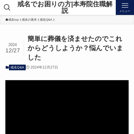
戒名でお困りの方|本寿院住職解
説
メニュー
戒名top
戒名の基本
戒名Q&A
簡単に葬儀を済ませたのでこれ
2024
からどうしようか？悩んでいま
12/27
した
2024年12月27日
戒名Q&A