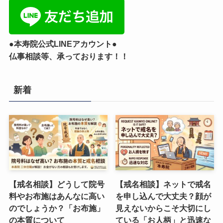
●本寿院公式LINEアカウント●
仏事相談等、承っております！！
新着
【戒名相談】どうして院号
【戒名相談】ネットで戒名
料やお布施はあんなに高い
を申し込んで大丈夫？顔が
のでしょうか？「お布施」
見えないからこそ大切にし
の本質について
ている「お人柄」と迅速な