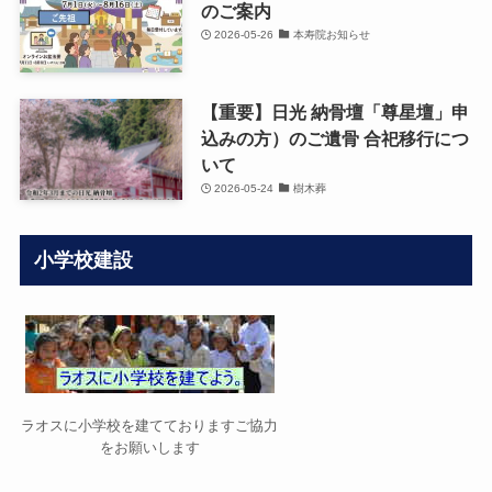
のご案内
2026-05-26
本寿院お知らせ
【重要】日光 納骨壇「尊星壇」申
込みの方）のご遺骨 合祀移行につ
いて
2026-05-24
樹木葬
小学校建設
ラオスに小学校を建てておりますご協力
をお願いします