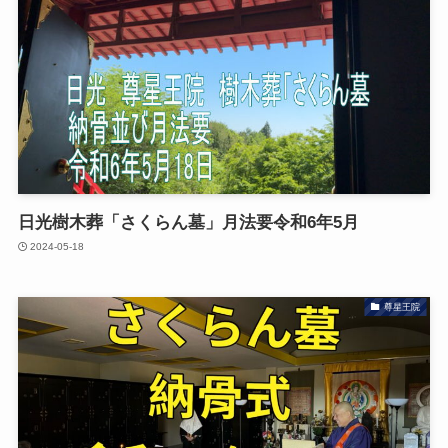
日光樹木葬「さくらん墓」月法要令和6年5月
2024-05-18
尊星王院