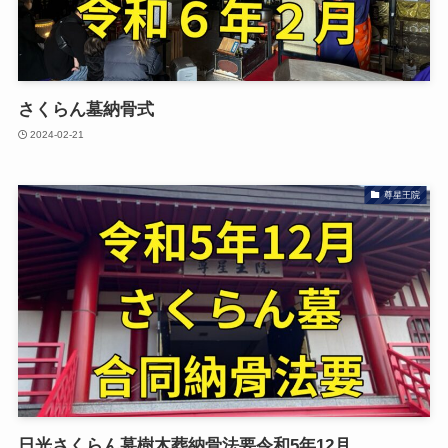
さくらん墓納骨式
2024-02-21
尊星王院
日光さくらん墓樹木葬納骨法要令和5年12月