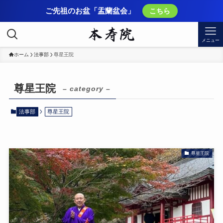
ご先祖のお盆「盂蘭盆会」
こちら
メニュー
ホーム
法事部
尊星王院
尊星王院
– category –
法事部
尊星王院
尊星王院