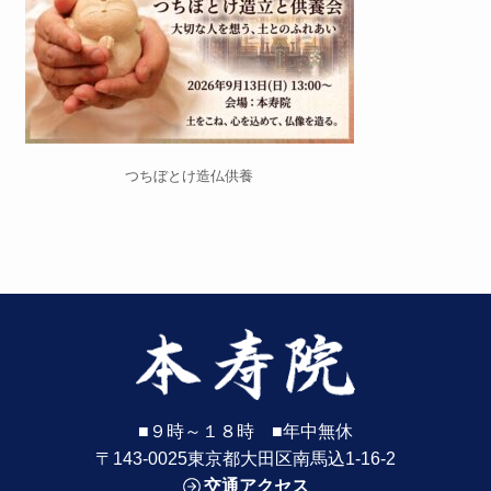
つちぼとけ造仏供養
■９時～１８時 ■年中無休
〒143-0025東京都大田区南馬込1-16-2
交通アクセス