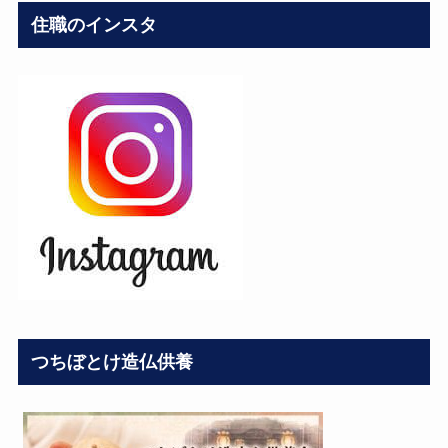
住職のインスタ
つちぼとけ造仏供養