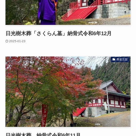
日光樹木葬「さくらん墓」納骨式令和6年12月
2025-01-23
尊星王院
日光樹木葬 納骨式令和6年11月