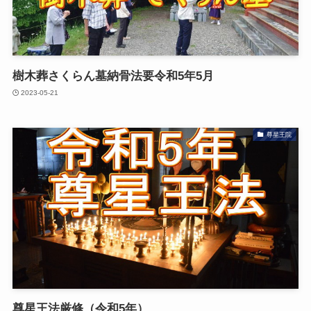
樹木葬さくらん墓納骨法要令和5年5月
2023-05-21
尊星王院
尊星王法厳修（令和5年）