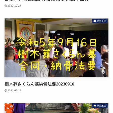
2023-12-24
尊星王院
樹木葬さくらん墓納骨法要20230916
2023-09-17
尊星王院