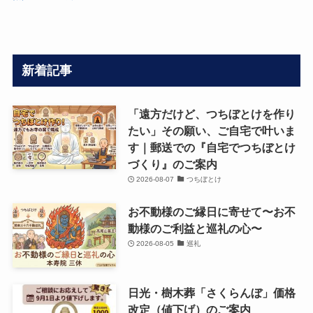
新着記事
「遠方だけど、つちぼとけを作り
たい」その願い、ご自宅で叶いま
す｜郵送での『自宅でつちぼとけ
づくり』のご案内
2026-08-07
つちぼとけ
お不動様のご縁日に寄せて〜お不
動様のご利益と巡礼の心〜
2026-08-05
巡礼
日光・樹木葬「さくらんぼ」価格
改定（値下げ）のご案内