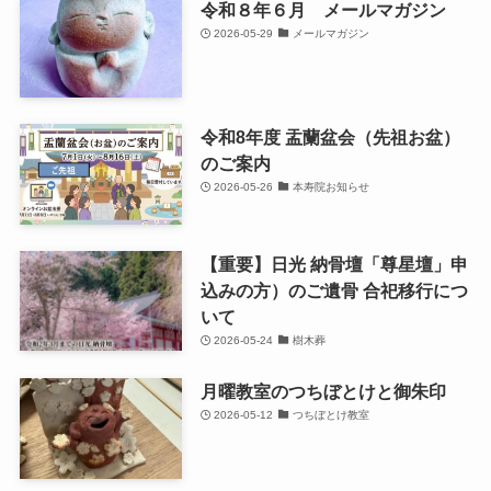
令和８年６月 メールマガジン
2026-05-29
メールマガジン
令和8年度 盂蘭盆会（先祖お盆）
のご案内
2026-05-26
本寿院お知らせ
【重要】日光 納骨壇「尊星壇」申
込みの方）のご遺骨 合祀移行につ
いて
2026-05-24
樹木葬
月曜教室のつちぼとけと御朱印
2026-05-12
つちぼとけ教室