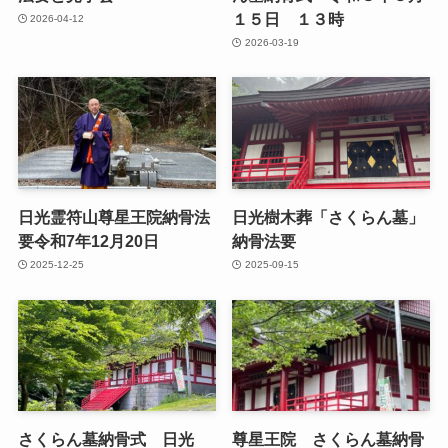
１５日 １３時
2026-04-12
2026-03-19
日光霊符山尊星王院納骨法
日光樹木葬「さくらん墓」
要令和7年12月20日
納骨法要
2025-12-25
2025-09-15
さくらん墓納骨式 日光
尊星王院 さくらん墓納骨