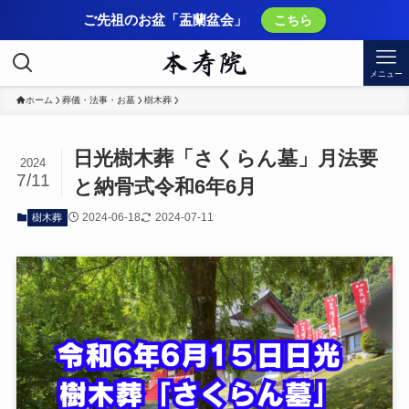
ご先祖のお盆「盂蘭盆会」
こちら
メニュー
ホーム
葬儀・法事・お墓
樹木葬
日光樹木葬「さくらん墓」月法要
2024
7/11
と納骨式令和6年6月
2024-06-18
2024-07-11
樹木葬