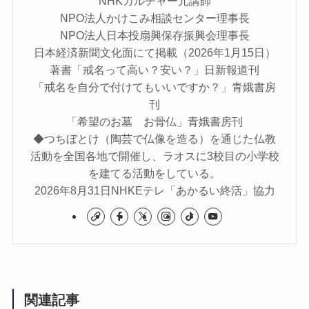
NHKカルチャー元講師
NPO法人かけこみ相談センター理事長
NPO法人日本投扇興保存振興会理事長
日本経済新聞文化面にて掲載（2026年1月15日）
著書「戒名って高い？安い？」日新報道刊
「戒名を自分で付けてもいいですか？」青娥書房
刊
「希望のお墓 お骨仏」青娥書房刊
◆つちぼとけ（陶芸で仏像を造る）を通じた仏教
活動を全国各地で開催し、ラオスに3校目の小学校
を建てる活動をしている。
2026年8月31日NHKEテレ「あかるい終活」協力
関連記事