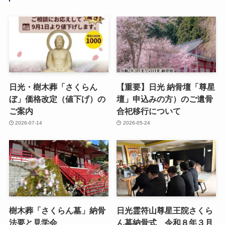
日光・樹木葬「さくらん
【重要】日光 納骨壇「尊星
ぼ」価格改定（値下げ）の
壇」申込みの方）のご遺骨
ご案内
合祀移行について
2026-07-14
2026-05-24
樹木葬「さくらん墓」納骨
日光霊符山尊星王院さくら
法要と見学会
ん墓納骨式 令和８年３月