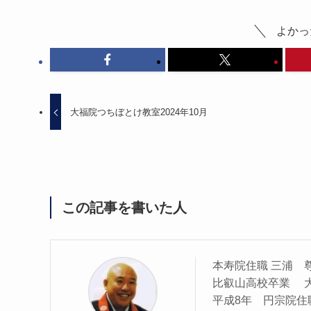
よかっ
大福院つちぼとけ教室2024年10月
この記事を書いた人
本寿院住職 三浦 
比叡山高校卒業 
平成8年 円宗院