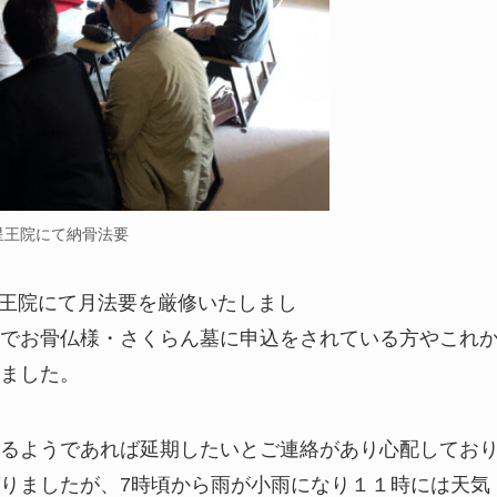
星王院にて納骨法要
尊星王院にて月法要を厳修いたしまし
らん墓に申込をされている方やこれ
ました。
るようであれば延期したいとご連絡があり心配してお
ましたが、7時頃から雨が小雨になり１１時には天気