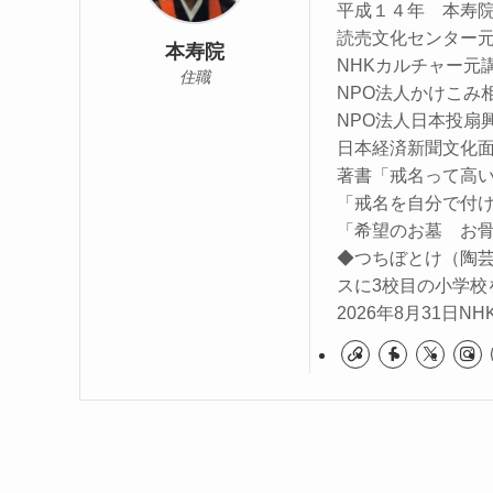
平成１４年 本寿
読売文化センター
本寿院
NHKカルチャー元
住職
NPO法人かけこみ
NPO法人日本投扇
日本経済新聞文化面に
著書「戒名って高
「戒名を自分で付
「希望のお墓 お
◆つちぼとけ（陶
スに3校目の小学校
2026年8月31日