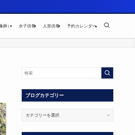
像葬）
水子供養
人形供養
予約カレンダー
ブログカテゴリー
ブ
ロ
グ
カ