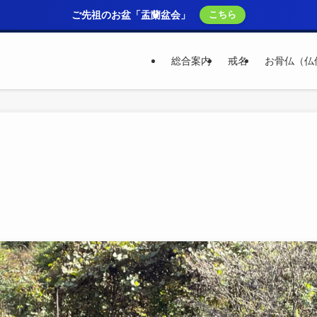
ご先祖のお盆「盂蘭盆会」
こちら
総合案内
戒名
お骨仏（仏