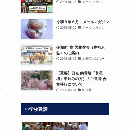
2026-06-26
メールマガジン
令和８年６月 メールマガジン
2026-05-29
メールマガジン
令和8年度 盂蘭盆会（先祖お
盆）のご案内
2026-05-26
本寿院お知らせ
【重要】日光 納骨壇「尊星
壇」申込みの方）のご遺骨 合
祀移行について
か
2026-05-24
樹木葬
小学校建設
り