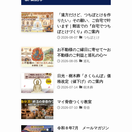
「遠方だけど、つちぼとけを作
りたい」その願い、ご自宅で叶
います｜郵送での『自宅でつち
ぼとけづくり』のご案内
2026-08-07
つちぼとけ
お不動様のご縁日に寄せて〜お
不動様のご利益と巡礼の心〜
2026-08-05
巡礼
日光・樹木葬「さくらんぼ」価
格改定（値下げ）のご案内
2026-07-14
樹木葬
マイ骨壺つくり教室
2026-07-10
骨壺
令和８年7月 メールマガジン