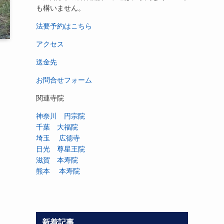
も構いません。
法要予約はこちら
アクセス
送金先
お問合せフォーム
関連寺院
神奈川 円宗院
千葉 大福院
埼玉 広徳寺
日光 尊星王院
滋賀 本寿院
熊本 本寿院
新着記事