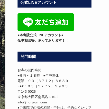
公式LINEアカウント
テ
ゴ
リ
ー
●本寿院公式LINEアカウント●
仏事相談等、承っております！！
開門時間
お寺の開門時間
■９時～１８時 ■年中無休
電話：０３（３７７２）８８８９
FAX：０３（３７７２）９９９３
〒143-0025
東京都大田区南馬込1-16-2
info@honjyuin.com
●ご来院での戒名相談・申込は、予約なくいつで