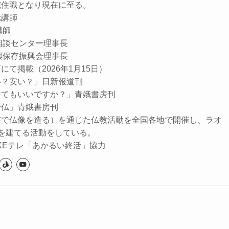
院住職となり現在に至る。
元講師
講師
相談センター理事長
興保存振興会理事長
て掲載（2026年1月15日）
い？安い？」日新報道刊
けてもいいですか？」青娥書房刊
骨仏」青娥書房刊
芸で仏像を造る）を通じた仏教活動を全国各地で開催し、ラオ
を建てる活動をしている。
NHKEテレ「あかるい終活」協力