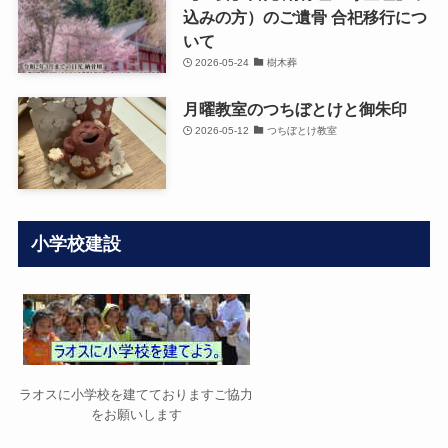
込みの方）のご遺骨 合祀移行につ
いて
2026-05-24
樹木葬
月曜教室のつちぼとけと御朱印
2026-05-12
つちぼとけ教室
小学校建設
ラオスに小学校を建てておりますご協力
をお願いします