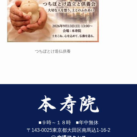
つちぼとけ造仏供養
■９時～１８時 ■年中無休
〒143-0025東京都大田区南馬込1-16-2