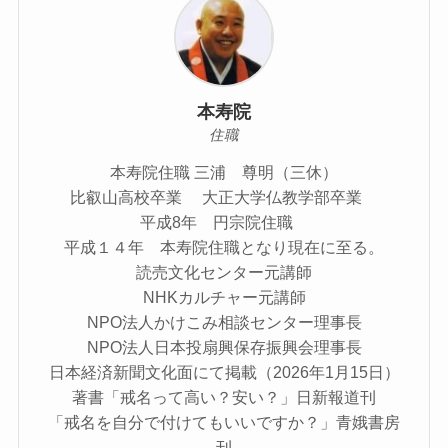
本寿院
住職
本寿院住職 三浦 尊明（三休）
比叡山高校卒業 大正大学仏教学部卒業
平成8年 円宗院住職
平成１４年 本寿院住職となり現在に至る。
読売文化センター元講師
NHKカルチャー元講師
NPO法人かけこみ相談センター理事長
NPO法人日本投扇興保存振興会理事長
日本経済新聞文化面にて掲載（2026年1月15日）
著書「戒名って高い？安い？」日新報道刊
「戒名を自分で付けてもいいですか？」青娥書房
刊