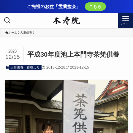
ご先祖のお盆「盂蘭盆会」
こちら
メニュー
ホーム
人形供養
2023
平成30年度池上本門寺茶筅供養
12/15
2018-12-28
2023-12-15
人形供養
住職より