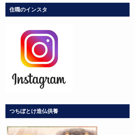
住職のインスタ
つちぼとけ造仏供養