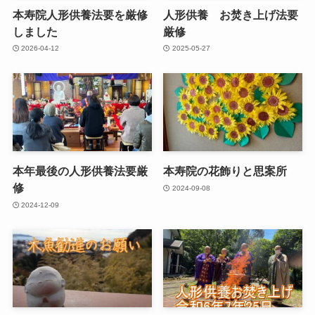
本寿院人形供養法要を厳修
人形供養 お焚き上げ法要
しました
厳修
2026-04-12
2025-05-27
本年最後の人形供養法要厳
本寿院の花飾りと思案所
修
2024-09-08
2024-12-09