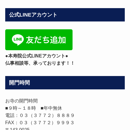
グ
カ
公式LINEアカウント
テ
ゴ
リ
ー
●本寿院公式LINEアカウント●
仏事相談等、承っております！！
開門時間
お寺の開門時間
■９時～１８時 ■年中無休
電話：０３（３７７２）８８８９
FAX：０３（３７７２）９９９３
〒143-0025