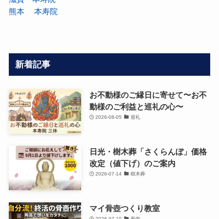
熊本 本寿院
新着記事
お不動様のご縁日に寄せて〜お不
動様のご利益と巡礼の心〜
2026-08-05
巡礼
日光・樹木葬「さくらんぼ」価格
改定（値下げ）のご案内
2026-07-14
樹木葬
マイ骨壺つくり教室
2026-07-10
骨壺