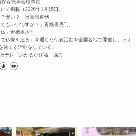
興保存振興会理事長
て掲載（2026年1月15日）
い？安い？」日新報道刊
けてもいいですか？」青娥書房刊
骨仏」青娥書房刊
芸で仏像を造る）を通じた仏教活動を全国各地で開催し、ラオ
を建てる活動をしている。
NHKEテレ「あかるい終活」協力