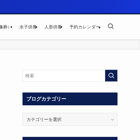
像葬）
水子供養
人形供養
予約カレンダー
ブログカテゴリー
ブ
ロ
グ
カ