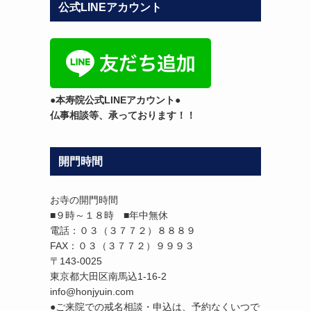
公式LINEアカウント
テ
ゴ
リ
ー
●本寿院公式LINEアカウント●
仏事相談等、承っております！！
開門時間
お寺の開門時間
■９時～１８時 ■年中無休
電話：０３（３７７２）８８８９
FAX：０３（３７７２）９９９３
〒143-0025
東京都大田区南馬込1-16-2
info@honjyuin.com
●ご来院での戒名相談・申込は、予約なくいつで