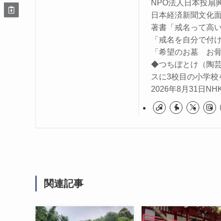
NPO法人日本投扇
日本経済新聞文化面に
著書「戒名って高
「戒名を自分で付
「希望のお墓 お
◆つちぼとけ（陶
スに3校目の小学校
2026年8月31日
関連記事