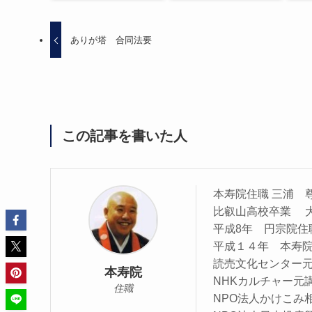
ありが塔 合同法要
この記事を書いた人
本寿院住職 三浦 
比叡山高校卒業 
平成8年 円宗院
平成１４年 本寿
読売文化センター
本寿院
NHKカルチャー元
住職
NPO法人かけこみ