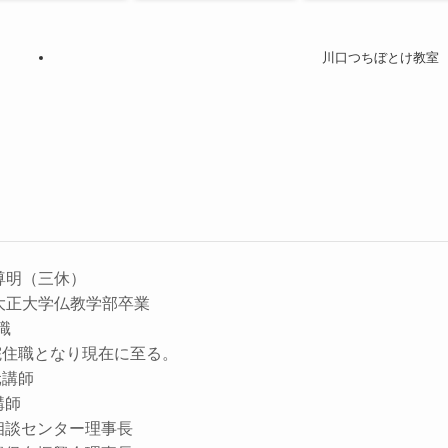
川口つちぼとけ教室
尊明（三休）
大正大学仏教学部卒業
住職
院住職となり現在に至る。
元講師
講師
相談センター理事長