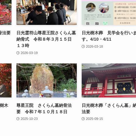
骨法要
日光霊符山尊星王院さくらん墓
日光樹木葬 見学会を行い
納骨式 令和８年３月１５日
す。4/10・4/11
１３時
2026-03-18
2026-03-19
院樹木
尊星王院 さくらん墓納骨法
日光樹木葬「さくらん墓」
要 令和７年１０月１８日
法要
2025-10-23
2025-09-15