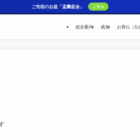
ご先祖のお盆「盂蘭盆会」
こちら
総合案内
戒名
お骨仏（仏
す