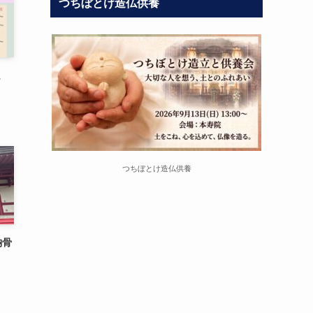
つちぼとけ造仏供養
ま
つちぼとけ造仏供養
納骨