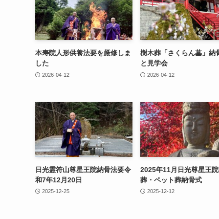
本寿院人形供養法要を厳修しま
樹木葬「さくらん墓」納
した
と見学会
2026-04-12
2026-04-12
日光霊符山尊星王院納骨法要令
2025年11月日光尊星王
和7年12月20日
葬・ペット葬納骨式
2025-12-25
2025-12-12