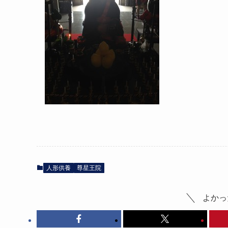
人形供養
尊星王院
よかっ