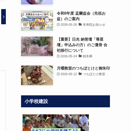
令和8年度 盂蘭盆会（先祖お
盆）のご案内
2026-05-26
本寿院お知らせ
【重要】日光 納骨壇「尊星
壇」申込みの方）のご遺骨 合
祀移行について
2026-05-24
樹木葬
月曜教室のつちぼとけと御朱印
2026-05-12
つちぼとけ教室
小学校建設