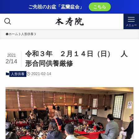
ご先祖のお盆「盂蘭盆会」
こちら
メニュー
ホーム
人形供養
令和３年 ２月１４日（日） 人
2021
2/14
形合同供養厳修
2021-02-14
人形供養