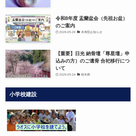
令和8年度 盂蘭盆会（先祖お盆）
のご案内
2026-05-26
本寿院お知らせ
【重要】日光 納骨壇「尊星壇」申
込みの方）のご遺骨 合祀移行につ
いて
2026-05-24
樹木葬
小学校建設