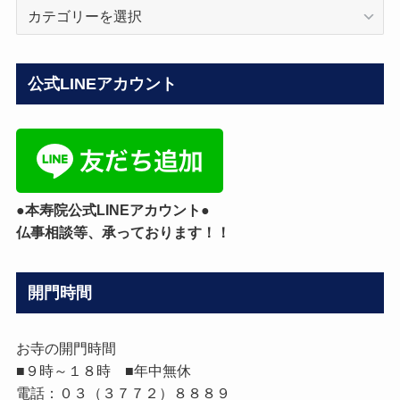
ブ
ロ
グ
カ
公式LINEアカウント
テ
ゴ
リ
ー
●本寿院公式LINEアカウント●
仏事相談等、承っております！！
開門時間
お寺の開門時間
■９時～１８時 ■年中無休
電話：０３（３７７２）８８８９