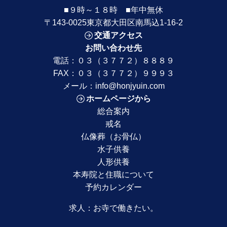
■９時～１８時 ■年中無休
〒143-0025東京都大田区南馬込1-16-2
交通アクセス
お問い合わせ先
電話：
０３（３７７２）８８８９
FAX：０３（３７７２）９９９３
メール：
info@honjyuin.com
ホームページから
総合案内
戒名
仏像葬（お骨仏）
水子供養
人形供養
本寿院と住職について
予約カレンダー
求人：
お寺で働きたい。