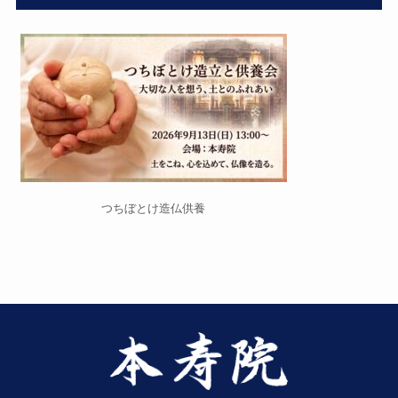
つちぼとけ造仏供養