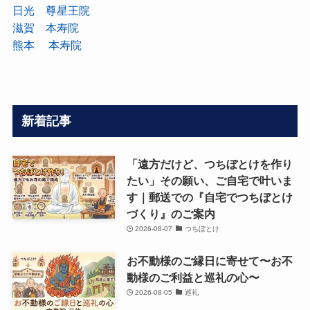
日光 尊星王院
滋賀 本寿院
熊本 本寿院
新着記事
「遠方だけど、つちぼとけを作り
たい」その願い、ご自宅で叶いま
す｜郵送での『自宅でつちぼとけ
づくり』のご案内
2026-08-07
つちぼとけ
お不動様のご縁日に寄せて〜お不
動様のご利益と巡礼の心〜
2026-08-05
巡礼