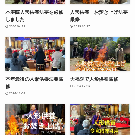
本寿院人形供養法要を厳修
人形供養 お焚き上げ法要
しました
厳修
2026-04-12
2025-05-27
本年最後の人形供養法要厳
大福院で人形供養厳修
修
2024-07-26
2024-12-09