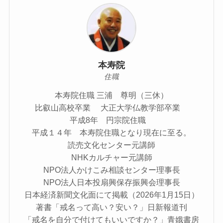
本寿院
住職
本寿院住職 三浦 尊明（三休）
比叡山高校卒業 大正大学仏教学部卒業
平成8年 円宗院住職
平成１４年 本寿院住職となり現在に至る。
読売文化センター元講師
NHKカルチャー元講師
NPO法人かけこみ相談センター理事長
NPO法人日本投扇興保存振興会理事長
日本経済新聞文化面にて掲載（2026年1月15日）
著書「戒名って高い？安い？」日新報道刊
「戒名を自分で付けてもいいですか？」青娥書房