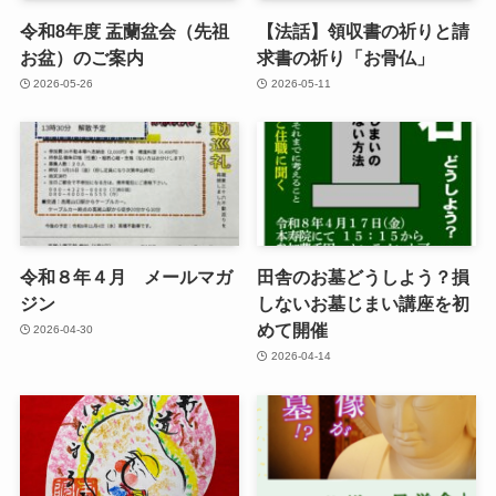
令和8年度 盂蘭盆会（先祖
【法話】領収書の祈りと請
お盆）のご案内
求書の祈り「お骨仏」
2026-05-26
2026-05-11
令和８年４月 メールマガ
田舎のお墓どうしよう？損
ジン
しないお墓じまい講座を初
めて開催
2026-04-30
2026-04-14