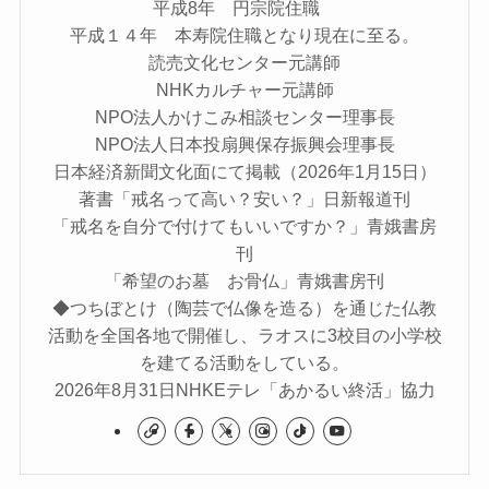
平成8年 円宗院住職
平成１４年 本寿院住職となり現在に至る。
読売文化センター元講師
NHKカルチャー元講師
NPO法人かけこみ相談センター理事長
NPO法人日本投扇興保存振興会理事長
日本経済新聞文化面にて掲載（2026年1月15日）
著書「戒名って高い？安い？」日新報道刊
「戒名を自分で付けてもいいですか？」青娥書房
刊
「希望のお墓 お骨仏」青娥書房刊
◆つちぼとけ（陶芸で仏像を造る）を通じた仏教
活動を全国各地で開催し、ラオスに3校目の小学校
を建てる活動をしている。
2026年8月31日NHKEテレ「あかるい終活」協力