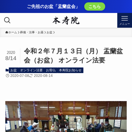
ご先祖のお盆「盂蘭盆会」
こちら
メニュー
ホーム
葬儀・法事・お墓
お盆
令和２年７月１３日（月） 盂蘭盆
2020
8/14
会（お盆） オンライン法要
お盆
オンライン法要
お骨仏
本寿院お知らせ
2020-07-08
2020-08-14