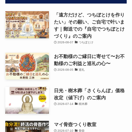
「遠方だけど、つちぼとけを作り
たい」その願い、ご自宅で叶いま
す｜郵送での『自宅でつちぼとけ
づくり』のご案内
2026-08-07
つちぼとけ
お不動様のご縁日に寄せて〜お不
動様のご利益と巡礼の心〜
2026-08-05
巡礼
日光・樹木葬「さくらんぼ」価格
改定（値下げ）のご案内
2026-07-14
樹木葬
マイ骨壺つくり教室
2026-07-10
骨壺