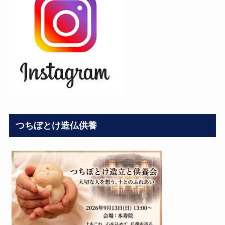
つちぼとけ造仏供養