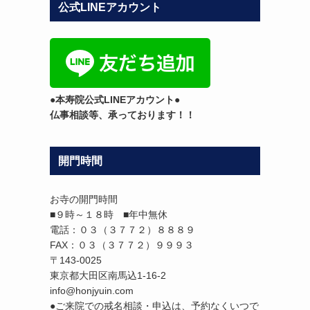
公式LINEアカウント
テ
ゴ
リ
ー
●本寿院公式LINEアカウント●
仏事相談等、承っております！！
開門時間
お寺の開門時間
■９時～１８時 ■年中無休
電話：０３（３７７２）８８８９
FAX：０３（３７７２）９９９３
〒143-0025
東京都大田区南馬込1-16-2
info@honjyuin.com
●ご来院での戒名相談・申込は、予約なくいつで