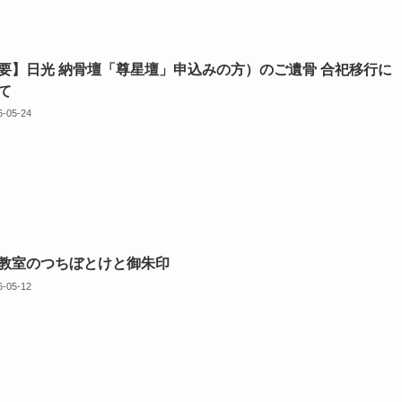
要】日光 納骨壇「尊星壇」申込みの方）のご遺骨 合祀移行に
て
6-05-24
教室のつちぼとけと御朱印
6-05-12