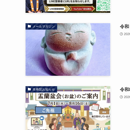
令和
メールマガジン
202
令和
本寿院お知らせ
202