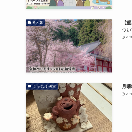
【重
樹木葬
つい
202
月曜
つちぼとけ教室
202