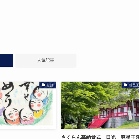
人気記事
法話
尊星
さくらん墓納骨式 日光 尊星王