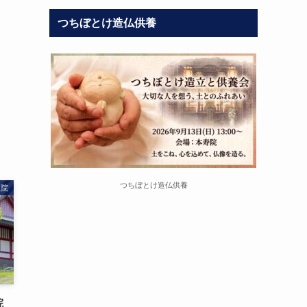
つちぼとけ造仏供養
つちぼとけ造仏供養
王院
院