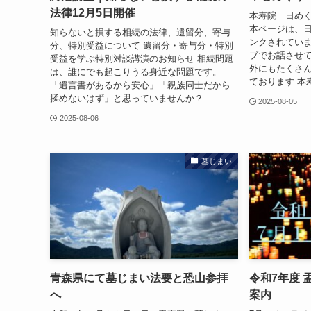
法律12月5日開催
本寿院 日め
本ページは、
知らないと損する相続の法律、遺留分、寄与
ンクされています
分、特別受益について 遺留分・寄与分・特別
ブでお話させて
受益を学ぶ特別対談講演のお知らせ 相続問題
外にもたくさ
は、誰にでも起こりうる身近な問題です。
ております 本
「遺言書があるから安心」「親族同士だから
揉めないはず」と思っていませんか？ ...
2025-08-05
2025-08-06
墓じまい
青森県にて墓じまい法要と恐山参拝
令和7年度
へ
案内