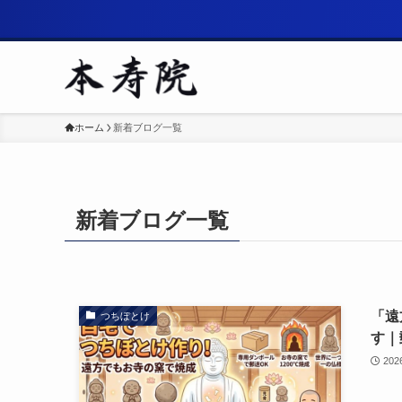
ホーム
新着ブログ一覧
新着ブログ一覧
「遠
つちぼとけ
す｜
202