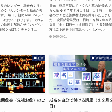
くりカレンダー「幸せめくり」
日光 尊星王院にてさくらん墓の納骨式 
日めくりカレンダーと動画がリ
らん墓 令和７年７月１９日 １３時 
。 毎日、朝のYouTubeライ
者の方々と追善供養法要を厳修いたしまし
いただいております。 それ以
た。 次回納骨法要は 日時：令和７年９
んの動画を配信させていただい
３日（土）13時〜（５組限定） ＊参列希
寿院つちぼとけチャンネ...
方はご予約を下記電話もしくはメール...
2025-08-01
お盆
本寿院お知
 盂蘭盆会（先祖お盆）のご
戒名を自分で付ける講座（１２月
日）