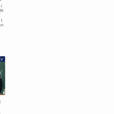
さく
参列
月１
望の
らせ
２