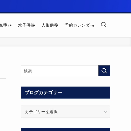
像葬）
水子供養
人形供養
予約カレンダー
ブログカテゴリー
ブ
ロ
グ
カ