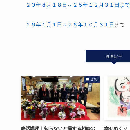
２０年８月１８日～２５年１２月３１日まで
２６年１月１日～２６年１０月３１日
まで
新着記事
終活
終活講座｜知らないと損する相続の
幸せめくり