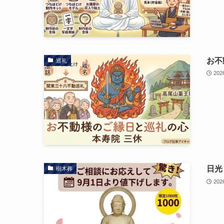
お不
巡礼
202
日光
樹木葬
202