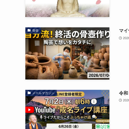
マイ
骨壺
202
令和
メールマガジン
202