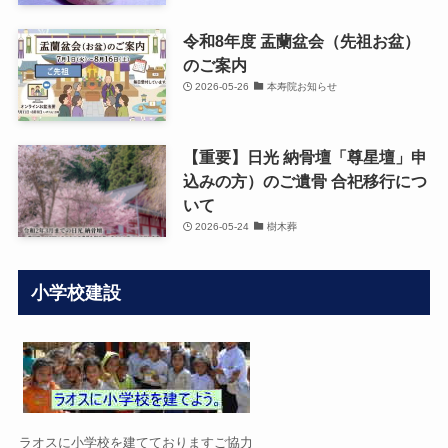
令和8年度 盂蘭盆会（先祖お盆）
のご案内
2026-05-26
本寿院お知らせ
【重要】日光 納骨壇「尊星壇」申
込みの方）のご遺骨 合祀移行につ
いて
2026-05-24
樹木葬
小学校建設
ラオスに小学校を建てておりますご協力