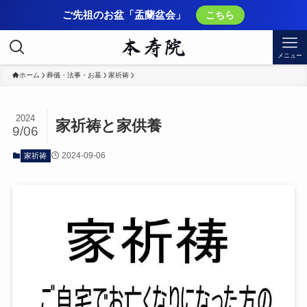
ご先祖のお盆「盂蘭盆会」
こちら
メニュー
ホーム
葬儀・法事・お墓
家祈祷
2024
家祈祷と家供養
9/06
2024-09-06
家祈祷