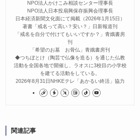
NPO法人かけこみ相談センター理事長
NPO法人日本投扇興保存振興会理事長
日本経済新聞文化面にて掲載（2026年1月15日）
著書「戒名って高い？安い？」日新報道刊
「戒名を自分で付けてもいいですか？」青娥書房
刊
「希望のお墓 お骨仏」青娥書房刊
◆つちぼとけ（陶芸で仏像を造る）を通じた仏教
活動を全国各地で開催し、ラオスに3校目の小学校
を建てる活動をしている。
2026年8月31日NHKEテレ「あかるい終活」協力
関連記事