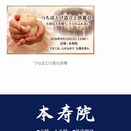
つちぼとけ造仏供養
■９時～１８時 ■年中無休