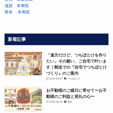
滋賀 本寿院
熊本 本寿院
新着記事
「遠方だけど、つちぼとけを作り
たい」その願い、ご自宅で叶いま
す｜郵送での『自宅でつちぼとけ
づくり』のご案内
2026-08-07
つちぼとけ
お不動様のご縁日に寄せて〜お不
動様のご利益と巡礼の心〜
2026-08-05
巡礼