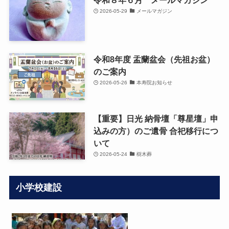
令和８年６月 メールマガジン
2026-05-29
メールマガジン
令和8年度 盂蘭盆会（先祖お盆）
のご案内
2026-05-26
本寿院お知らせ
【重要】日光 納骨壇「尊星壇」申
込みの方）のご遺骨 合祀移行につ
いて
2026-05-24
樹木葬
小学校建設