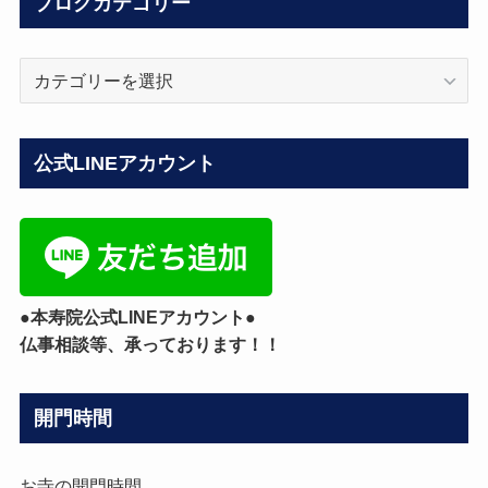
ブログカテゴリー
ブ
ロ
グ
カ
公式LINEアカウント
テ
ゴ
リ
ー
●本寿院公式LINEアカウント●
仏事相談等、承っております！！
開門時間
お寺の開門時間