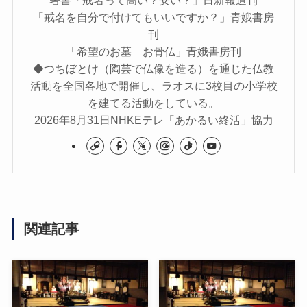
著書「戒名って高い？安い？」日新報道刊
「戒名を自分で付けてもいいですか？」青娥書房
刊
「希望のお墓 お骨仏」青娥書房刊
◆つちぼとけ（陶芸で仏像を造る）を通じた仏教
活動を全国各地で開催し、ラオスに3校目の小学校
を建てる活動をしている。
2026年8月31日NHKEテレ「あかるい終活」協力
関連記事