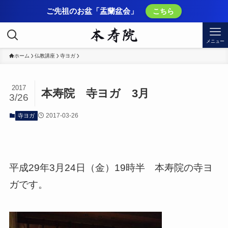
ご先祖のお盆「盂蘭盆会」
こちら
メニュー
ホーム
仏教講座
寺ヨガ
2017
本寿院 寺ヨガ 3月
3/26
2017-03-26
寺ヨガ
平成29年3月24日（金）19時半 本寿院の寺ヨ
ガです。