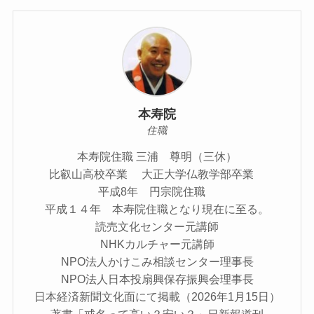
本寿院
住職
本寿院住職 三浦 尊明（三休）
比叡山高校卒業 大正大学仏教学部卒業
平成8年 円宗院住職
平成１４年 本寿院住職となり現在に至る。
読売文化センター元講師
NHKカルチャー元講師
NPO法人かけこみ相談センター理事長
NPO法人日本投扇興保存振興会理事長
日本経済新聞文化面にて掲載（2026年1月15日）