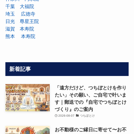
千葉 大福院
埼玉 広徳寺
日光 尊星王院
滋賀 本寿院
熊本 本寿院
新着記事
「遠方だけど、つちぼとけを作り
たい」その願い、ご自宅で叶いま
す｜郵送での『自宅でつちぼとけ
づくり』のご案内
2026-08-07
つちぼとけ
お不動様のご縁日に寄せて〜お不