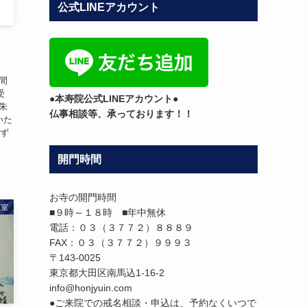
公式LINEアカウント
テ
ゴ
リ
ー
間
受
●本寿院公式LINEアカウント●
朱
仏事相談等、承っております！！
いた
のず
開門時間
お寺の開門時間
教室
■９時～１８時 ■年中無休
電話：０３（３７７２）８８８９
FAX：０３（３７７２）９９９３
〒143-0025
東京都大田区南馬込1-16-2
info@honjyuin.com
●ご来院での戒名相談・申込は、予約なくいつで