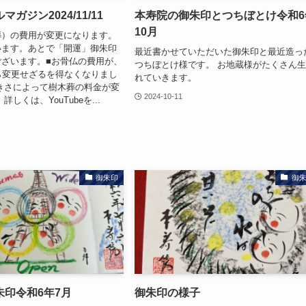
ガジン2024/11/11
本寿院の御朱印とつちぼとけ令和6
10月
葬）の費用が変更になります。
います。あとで「開運」御朱印
最近書かせていただいた御朱印と最近造っ
ざいます。■お骨仏の費用が、
つちぼとけ様です。 お地蔵様がたくさん
ら変更せざるを得なくなりまし
れていきます。
きさによって樹木葬の料金が変
2024-10-11
しくは、YouTubeを...
御朱印
御
朱印令和6年7月
御朱印の様子