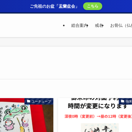
ご先祖のお盆「盂蘭盆会」
こちら
総合案内
戒名
お骨仏（仏
ユーチューブ
御