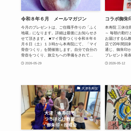
令和８年６月 メールマガジン
コラボ御朱
今月のプレゼントは、ご住職手作りの「ふく
本寿院 三休住
地蔵」になります。詳細は最後にお知らせさ
～ 毎朝の勤行
せて頂きます。 ■マイ骨壺つくり令和８年６
お届けする仏
月６日（土）１３時から本寿院にて、「マイ
店で20年間回
骨壺つくり」を開催致します。自分で自分の
通じ、御朱印
骨壺をつくり、旅立ちへの準備をされて...
プレゼント発表
2026-05-29
2026-05-12
大津本寿院