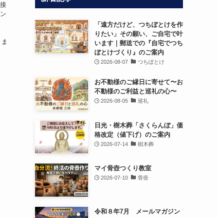
直接
レン
。
「遠方だけど、つちぼとけを作
りたい」その願い、ご自宅で叶
りま
います｜郵送での『自宅でつち
ぼとけづくり』のご案内
2026-08-07
つちぼとけ
お不動様のご縁日に寄せて〜お
不動様のご利益と巡礼の心〜
2026-08-05
巡礼
日光・樹木葬「さくらんぼ」価
格改定（値下げ）のご案内
2026-07-14
樹木葬
マイ骨壺つくり教室
2026-07-10
骨壺
令和８年7月 メールマガジン