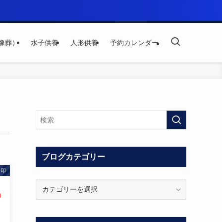
像葬）
水子供養
人形供養
予約カレンダー
ブログカテゴリー
朱印
ブ
ロ
グ
カ