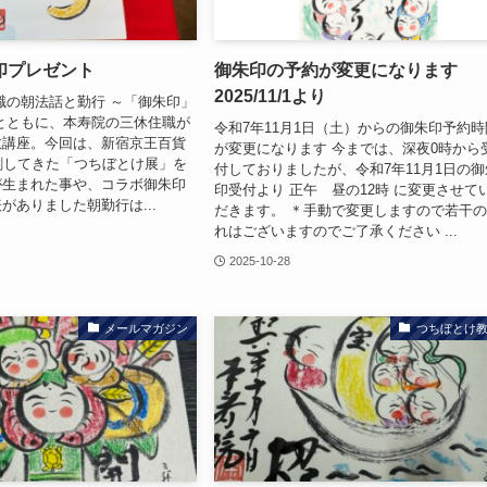
印プレゼント
御朱印の予約が変更になります
2025/11/1より
職の朝法話と勤行 ～「御朱印」
とともに、本寿院の三休住職が
令和7年11月1日（土）からの御朱印予約時
教講座。今回は、新宿京王百貨
が変更になります 今までは、深夜0時から
刺してきた「つちぼとけ展」を
付しておりましたが、令和7年11月1日の御
が生まれた事や、コラボ御朱印
印受付より 正午 昼の12時 に変更させて
がありました朝勤行は...
だきます。 ＊手動で変更しますので若干
れはございますのでご了承ください ...
2025-10-28
メールマガジン
つちぼとけ