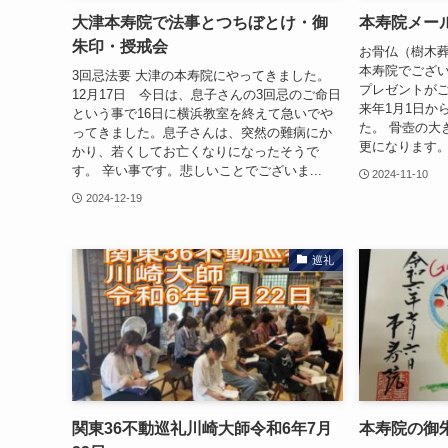
大津本寿院で法事とつちぼとけ・御
本寿院メールマ
朱印・授戒会
お骨仏（樹木
本寿院でござ
3回忌法要 大津の本寿院にやってきました。
プレゼントがご
12月17日 今日は、息子さんの3回忌のご命日
来年1月1日か
という事で16日に横浜教室を終えて急いでや
た。 骨壺の大
ってきました。息子さんは、突然の難病にか
更になります。 詳
かり、若くしてお亡くなりになったそうで
す。 辛い事です。悲しいことでございま...
2024-11-10
2024-12-19
巡礼
関東36不動巡礼川崎大師令和6年7月
本寿院の御