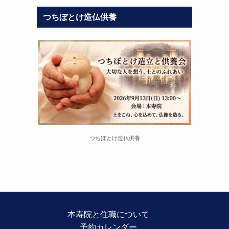
つちぼとけ造仏供養
つちぼとけ造仏供養
本寿院と住職について
予約カレンダー