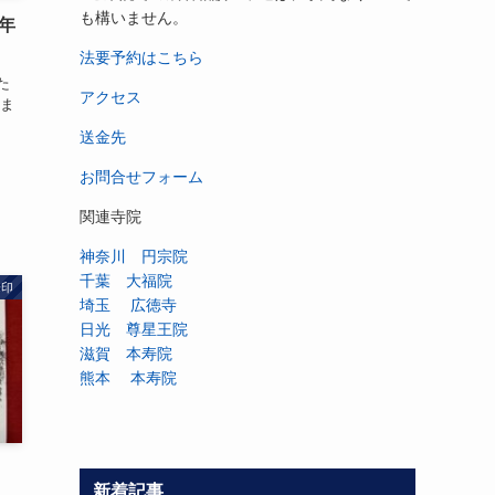
も構いません。
年
法要予約はこちら
た
アクセス
生ま
送金先
お問合せフォーム
関連寺院
神奈川 円宗院
千葉 大福院
朱印
埼玉 広徳寺
日光 尊星王院
滋賀 本寿院
熊本 本寿院
新着記事