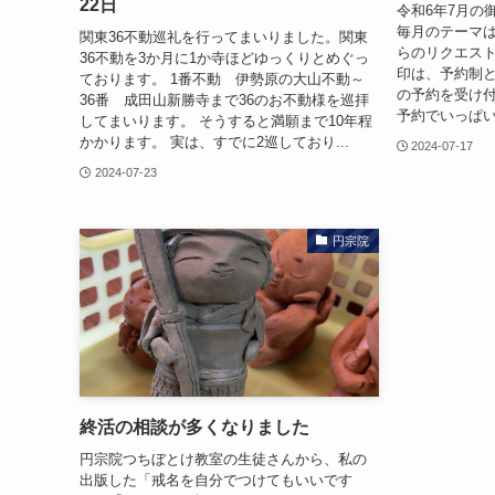
22日
令和6年7月の
毎月のテーマ
関東36不動巡礼を行ってまいりました。関東
らのリクエスト
36不動を3か月に1か寺ほどゆっくりとめぐっ
印は、予約制と
ております。 1番不動 伊勢原の大山不動～
の予約を受け
36番 成田山新勝寺まで36のお不動様を巡拝
予約でいっぱい
してまいります。 そうすると満願まで10年程
かかります。 実は、すでに2巡しており...
2024-07-17
2024-07-23
円宗院
終活の相談が多くなりました
円宗院つちぼとけ教室の生徒さんから、私の
出版した「戒名を自分でつけてもいいです