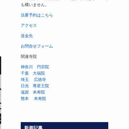
も構いません。
法要予約はこちら
アクセス
送金先
お問合せフォーム
関連寺院
神奈川 円宗院
千葉 大福院
埼玉 広徳寺
日光 尊星王院
滋賀 本寿院
熊本 本寿院
新着記事