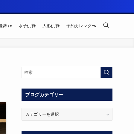
像葬）
水子供養
人形供養
予約カレンダー
ブログカテゴリー
ブ
ロ
グ
カ