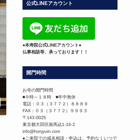
公式LINEアカウント
テ
ゴ
リ
ー
●本寿院公式LINEアカウント●
仏事相談等、承っております！！
開門時間
お寺の開門時間
■９時～１８時 ■年中無休
電話：０３（３７７２）８８８９
FAX：０３（３７７２）９９９３
〒143-0025
東京都大田区南馬込1-16-2
info@honjyuin.com
●ご来院での戒名相談・申込は、予約なくいつで