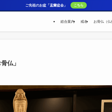
ご先祖のお盆「盂蘭盆会」
こちら
総合案内
戒名
お骨仏（仏
お骨仏」