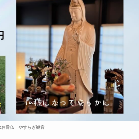
のお骨仏 やすらぎ観音