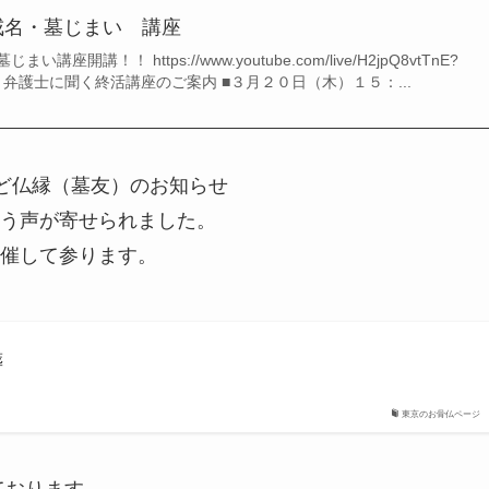
戒名・墓じまい 講座
開講！！ https://www.youtube.com/live/H2jpQ8vtTnE?
LGd8X 弁護士に聞く終活講座のご案内 ■３月２０日（木）１５：...
ど仏縁（墓友）のお知らせ
う声が寄せられました。
催して参ります。
葬
東京のお骨仏ページ
ております。