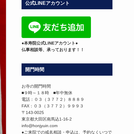
公式LINEアカウント
テ
ゴ
リ
ー
●本寿院公式LINEアカウント●
仏事相談等、承っております！！
開門時間
お寺の開門時間
■９時～１８時 ■年中無休
電話：０３（３７７２）８８８９
FAX：０３（３７７２）９９９３
〒143-0025
東京都大田区南馬込1-16-2
info@honjyuin.com
●ご来院での戒名相談・申込は、予約なくいつで