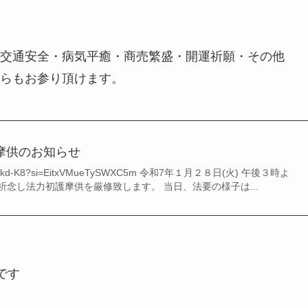
・交通安全・病気平癒・商売繁盛・開運祈願・その他
らもお参り頂けます。
摩供のお知らせ
MYGa5kd-K8?si=EitxVMueTySWXC5m 令和7年１月２８日(火) 午後３時よ
念し法力初護摩供を厳修致します。 当日、法要の様子は...
です