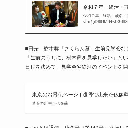
令和７年 終活・
令和７年 終活・戒名・墓じまい講座
si=n4gDI6HMB4w
■日光 樹木葬「さくらん墓」生前見学会な
「生前のうちに、樹木葬を見学したい」とい
日程を決めて、見学会や終活のイベントを開
東京のお骨仏ページ | 遺骨で出来た仏像
遺骨で出来た仏像葬
■ホッとけ通信 秋冬号（第162号）発行し