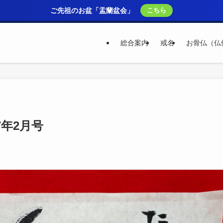
ご先祖のお盆「盂蘭盆会」
こちら
総合案内
戒名
お骨仏（仏
年2月号