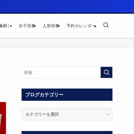
像葬）
水子供養
人形供養
予約カレンダー
ブログカテゴリー
ブ
ロ
グ
カ