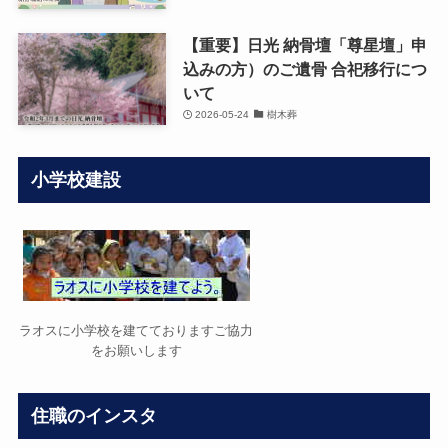
【重要】日光 納骨壇「尊星壇」申
込みの方）のご遺骨 合祀移行につ
いて
2026-05-24
樹木葬
小学校建設
ラオスに小学校を建てておりますご協力
をお願いします
住職のインスタ