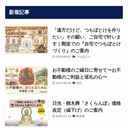
新着記事
「遠方だけど、つちぼとけを作り
たい」その願い、ご自宅で叶いま
す｜郵送での『自宅でつちぼとけ
づくり』のご案内
2026-08-07
つちぼとけ
お不動様のご縁日に寄せて〜お不
動様のご利益と巡礼の心〜
2026-08-05
巡礼
日光・樹木葬「さくらんぼ」価格
改定（値下げ）のご案内
2026-07-14
樹木葬