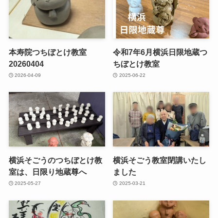
本寿院つちぼとけ教室
令和7年6月横浜日限地蔵つ
20260404
ちぼとけ教室
2026-04-09
2025-06-22
横浜そごうのつちぼとけ教
横浜そごう教室閉講いたし
室は、日限り地蔵尊へ
ました
2025-05-27
2025-03-21