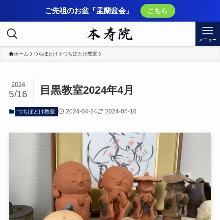
ご先祖のお盆「盂蘭盆会」
こちら
メニュー
ホーム
つちぼとけ
つちぼとけ教室
2024
目黒教室2024年4月
5/16
2024-04-24
2024-05-16
つちぼとけ教室