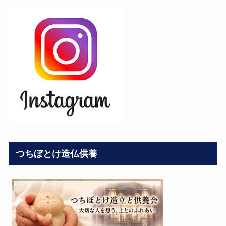
つちぼとけ造仏供養