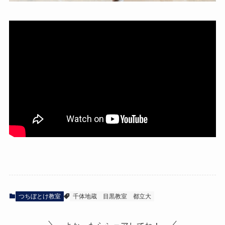
つちぼとけ教室
千体地蔵
目黒教室
都立大