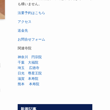
も構いません。
法要予約はこちら
アクセス
送金先
お問合せフォーム
関連寺院
神奈川 円宗院
千葉 大福院
催
埼玉 広徳寺
日光 尊星王院
滋賀 本寿院
熊本 本寿院
由
新着記事