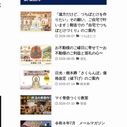
認
「遠方だけど、つちぼとけを作
りたい」その願い、ご自宅で叶
います｜郵送での『自宅でつち
ぼとけづくり』のご案内
2026-08-07
つちぼとけ
お不動様のご縁日に寄せて〜お
不動様のご利益と巡礼の心〜
2026-08-05
巡礼
な
日光・樹木葬「さくらんぼ」価
格改定（値下げ）のご案内
2026-07-14
樹木葬
マイ骨壺つくり教室
2026-07-10
骨壺
令和８年7月 メールマガジン