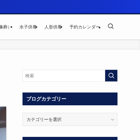
像葬）
水子供養
人形供養
予約カレンダー
ブログカテゴリー
ブ
ロ
グ
カ