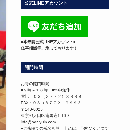
公式LINEアカウント
テ
ゴ
リ
ー
●本寿院公式LINEアカウント●
仏事相談等、承っております！！
開門時間
お寺の開門時間
■９時～１８時 ■年中無休
電話：０３（３７７２）８８８９
FAX：０３（３７７２）９９９３
〒143-0025
東京都大田区南馬込1-16-2
info@honjyuin.com
●ご来院での戒名相談・申込は、予約なくいつで