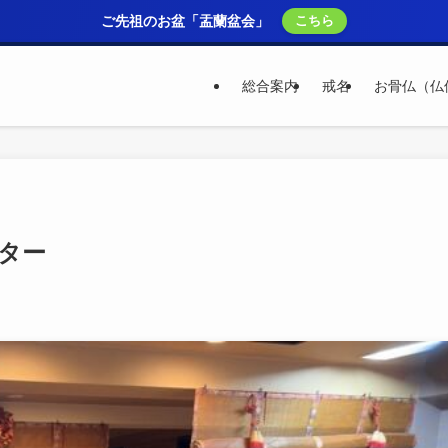
ご先祖のお盆「盂蘭盆会」
こちら
総合案内
戒名
お骨仏（仏
ンター