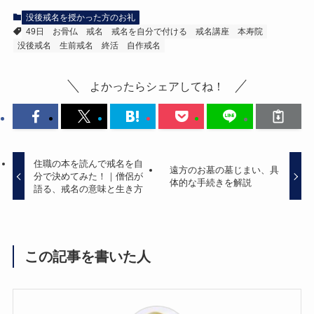
没後戒名を授かった方のお礼
49日
お骨仏
戒名
戒名を自分で付ける
戒名講座
本寿院
没後戒名
生前戒名
終活
自作戒名
よかったらシェアしてね！
住職の本を読んで戒名を自
遠方のお墓の墓じまい、具
分で決めてみた！｜僧侶が
体的な手続きを解説
語る、戒名の意味と生き方
この記事を書いた人