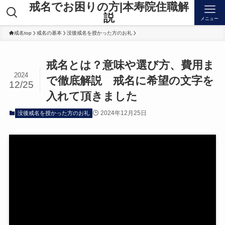
戒名でお困りの方|本寿院住職解
説
メニュー
戒名top
戒名の基本
没後戒名を授かった方のお礼
戒名とは？意味や選び方、費用ま
2024
で徹底解説 戒名に希望の文字を
12/25
入れて頂きました
2024年12月25日
没後戒名を授かった方のお礼