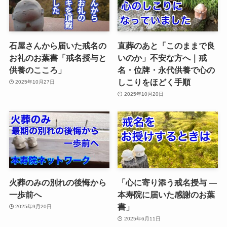
石屋さんから届いた戒名の
直葬のあと「このままで良
お礼のお葉書「戒名授与と
いのか」不安な方へ｜戒
供養のこころ」
名・位牌・永代供養で心の
しこりをほどく手順
2025年10月27日
2025年10月20日
火葬のみの別れの後悔から
「心に寄り添う戒名授与 ―
一歩前へ
本寿院に届いた感謝のお葉
書」
2025年9月20日
2025年6月11日