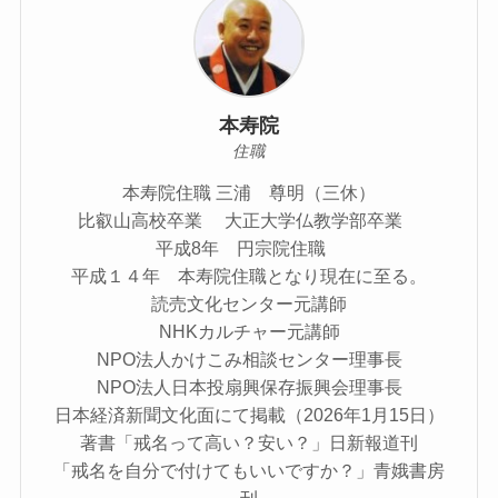
本寿院
住職
本寿院住職 三浦 尊明（三休）
比叡山高校卒業 大正大学仏教学部卒業
平成8年 円宗院住職
平成１４年 本寿院住職となり現在に至る。
読売文化センター元講師
NHKカルチャー元講師
NPO法人かけこみ相談センター理事長
NPO法人日本投扇興保存振興会理事長
日本経済新聞文化面にて掲載（2026年1月15日）
著書「戒名って高い？安い？」日新報道刊
「戒名を自分で付けてもいいですか？」青娥書房
刊