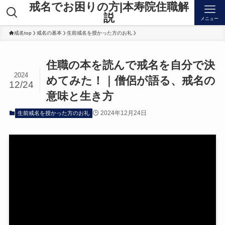
戒名でお困りの方|本寿院住職解
説
メニュー
戒名top
戒名の基本
生前戒名を授かった方のお礼
住職の本を読んで戒名を自分で決
2024
めてみた！｜僧侶が語る、戒名の
12/24
意味と生き方
2024年12月24日
生前戒名を授かった方のお礼