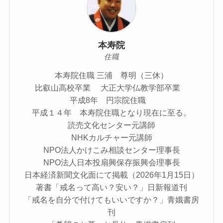
本寿院
住職
本寿院住職 三浦 尊明（三休）
比叡山高校卒業 大正大学仏教学部卒業
平成8年 円宗院住職
平成１４年 本寿院住職となり現在に至る。
読売文化センター元講師
NHKカルチャー元講師
NPO法人かけこみ相談センター理事長
NPO法人日本投扇興保存振興会理事長
日本経済新聞文化面にて掲載（2026年1月15日）
著書「戒名って高い？安い？」日新報道刊
「戒名を自分で付けてもいいですか？」青娥書房
刊