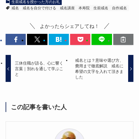
生前戒名を授かった方のお礼
戒名
戒名を自分で付ける
戒名講座
本寿院
生前戒名
自作戒名
よかったらシェアしてね！
戒名とは？意味や選び方、
三休住職が語る、心に響く
費用まで徹底解説 戒名に
言葉｜別れを通して学ぶこ
希望の文字を入れて頂きま
と
した
この記事を書いた人