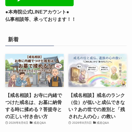
●本寿院公式LINEアカウント●
仏事相談等、承っております！！
新着
【戒名相談】お寺に内緒で
【戒名相談】戒名のランク
つけた戒名は、お墓に納骨
（位）が低いと成仏できな
する時に揉める？菩提寺と
い？あの世での差別と「残
の正しい付き合い方
された人の心」の救い
2026年8月6日
戒名Q&A
2026年8月5日
戒名Q&A