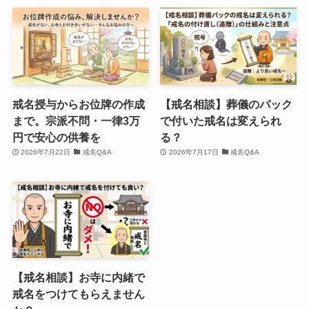
戒名授与からお位牌の作成
【戒名相談】葬儀のパック
まで。宗派不問・一律3万
で付いた戒名は変えられ
円で安心の供養を
る？
2026年7月22日
戒名Q&A
2026年7月17日
戒名Q&A
【戒名相談】お寺に内緒で
戒名をつけてもらえません