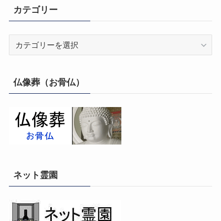
カテゴリー
カ
テ
ゴ
リ
仏像葬（お骨仏）
ー
ネット霊園