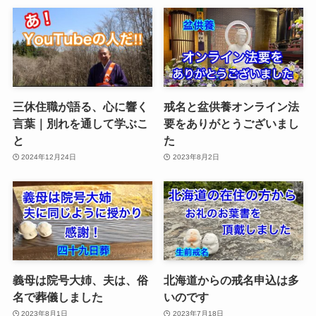
三休住職が語る、心に響く
戒名と盆供養オンライン法
言葉｜別れを通して学ぶこ
要をありがとうございまし
と
た
2024年12月24日
2023年8月2日
義母は院号大姉、夫は、俗
北海道からの戒名申込は多
名で葬儀しました
いのです
2023年8月1日
2023年7月18日