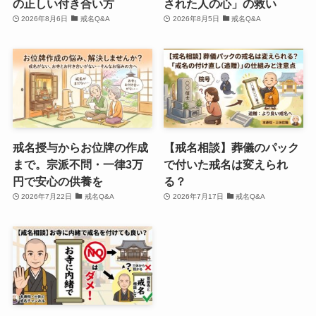
の正しい付き合い方
された人の心」の救い
2026年8月6日
戒名Q&A
2026年8月5日
戒名Q&A
戒名授与からお位牌の作成
【戒名相談】葬儀のパック
まで。宗派不問・一律3万
で付いた戒名は変えられ
円で安心の供養を
る？
2026年7月22日
戒名Q&A
2026年7月17日
戒名Q&A