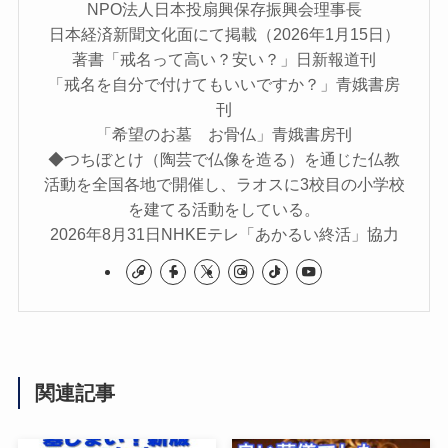
NPO法人日本投扇興保存振興会理事長
日本経済新聞文化面にて掲載（2026年1月15日）
著書「戒名って高い？安い？」日新報道刊
「戒名を自分で付けてもいいですか？」青娥書房
刊
「希望のお墓 お骨仏」青娥書房刊
◆つちぼとけ（陶芸で仏像を造る）を通じた仏教
活動を全国各地で開催し、ラオスに3校目の小学校
を建てる活動をしている。
2026年8月31日NHKEテレ「あかるい終活」協力
関連記事