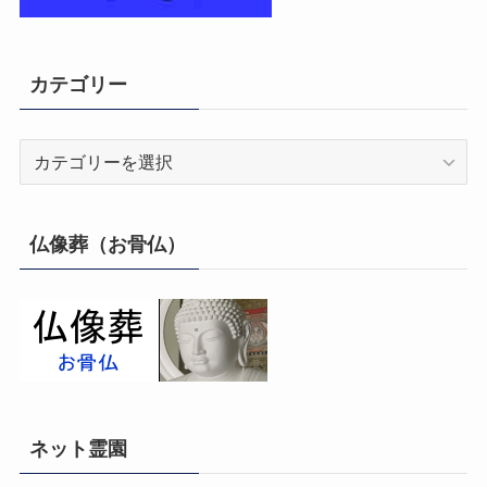
カテゴリー
カ
テ
ゴ
リ
仏像葬（お骨仏）
ー
ネット霊園