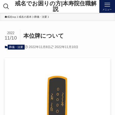
戒名でお困りの方|本寿院住職解
説
メニュー
戒名top
戒名の基本
葬儀・法要
2022
本位牌について
11/10
2022年11月8日
2022年11月10日
葬儀・法要