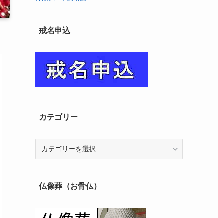
戒名申込
カテゴリー
カ
テ
ゴ
リ
仏像葬（お骨仏）
ー