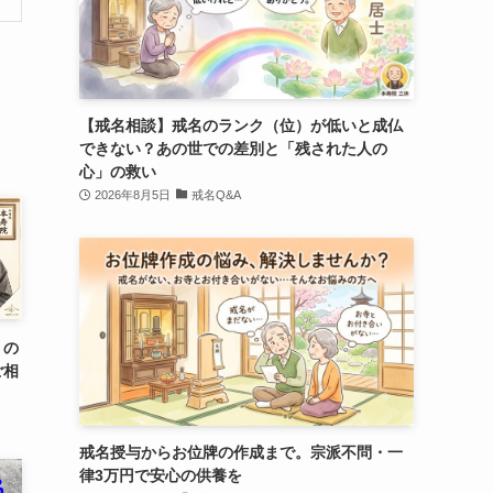
【戒名相談】戒名のランク（位）が低いと成仏
できない？あの世での差別と「残された人の
心」の救い
2026年8月5日
戒名Q&A
くの
ご相
戒名授与からお位牌の作成まで。宗派不問・一
律3万円で安心の供養を