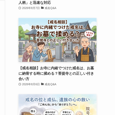
人柄」と迅速な対応
2026年8月7日
戒名Q&A
【戒名相談】お寺に内緒でつけた戒名は、お墓
に納骨する時に揉める？菩提寺との正しい付き
合い方
2026年8月6日
戒名Q&A