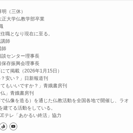
尊明（三休）
大正大学仏教学部卒業
住職
院住職となり現在に至る。
元講師
講師
相談センター理事長
興保存振興会理事長
て掲載（2026年1月15日）
い？安い？」日新報道刊
けてもいいですか？」青娥書房刊
骨仏」青娥書房刊
芸で仏像を造る）を通じた仏教活動を全国各地で開催し、ラオ
を建てる活動をしている。
NHKEテレ「あかるい終活」協力