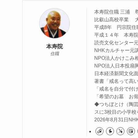
本寿院住職 三浦 
比叡山高校卒業 
平成8年 円宗院
平成１４年 本寿
読売文化センター
本寿院
NHKカルチャー元
住職
NPO法人かけこみ
NPO法人日本投扇
日本経済新聞文化面に
著書「戒名って高
「戒名を自分で付
「希望のお墓 お
◆つちぼとけ（陶
スに3校目の小学校
2026年8月31日