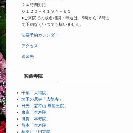
２４時間対応
０１２０－４１９４－６１
●ご来院での戒名相談・申込は、9時から18時ま
で予約なくいつでも構いません。
法要予約カレンダー
アクセス
送金先
関係寺院
千葉「大福院」
埼玉の尼寺「広徳寺」
日光「霊符山 尊星王院」
東京「本寿院」
滋賀「本寿院」
熊本「本寿院」
神奈川「円宗院」