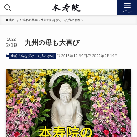
メニュー
戒名top
戒名の基本
生前戒名を授かった方のお礼
2022
九州の母も大喜び
2/19
2015年12月9日
2022年2月19日
生前戒名を授かった方のお礼