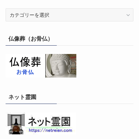
カ
テ
ゴ
リ
仏像葬（お骨仏）
ー
ネット霊園