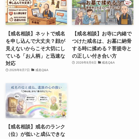
【戒名相談】ネットで戒名
【戒名相談】お寺に内緒で
を申し込んで大丈夫？顔が
つけた戒名は、お墓に納骨
見えないからこそ大切にし
する時に揉める？菩提寺と
ている「お人柄」と迅速な
の正しい付き合い方
対応
2026年8月6日
戒名Q&A
2026年8月7日
戒名Q&A
【戒名相談】戒名のランク
（位）が低いと成仏できな