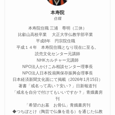
本寿院
住職
本寿院住職 三浦 尊明（三休）
比叡山高校卒業 大正大学仏教学部卒業
平成8年 円宗院住職
平成１４年 本寿院住職となり現在に至る。
読売文化センター元講師
NHKカルチャー元講師
NPO法人かけこみ相談センター理事長
NPO法人日本投扇興保存振興会理事長
日本経済新聞文化面にて掲載（2026年1月15日）
著書「戒名って高い？安い？」日新報道刊
「戒名を自分で付けてもいいですか？」青娥書房
刊
「希望のお墓 お骨仏」青娥書房刊
◆つちぼとけ（陶芸で仏像を造る）を通じた仏教