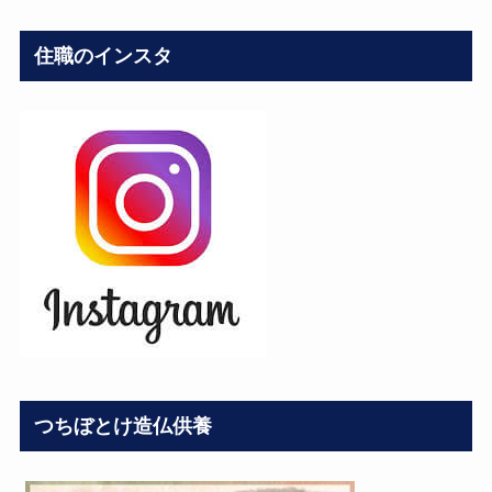
住職のインスタ
つちぼとけ造仏供養