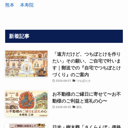
熊本 本寿院
新着記事
「遠方だけど、つちぼとけを作り
たい」その願い、ご自宅で叶いま
す｜郵送での『自宅でつちぼとけ
づくり』のご案内
2026-08-07
つちぼとけ
お不動様のご縁日に寄せて〜お不
動様のご利益と巡礼の心〜
2026-08-05
巡礼
日光・樹木葬「さくらんぼ」価格