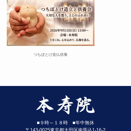
つちぼとけ造仏供養
■９時～１８時 ■年中無休
〒143-0025東京都大田区南馬込1-16-2