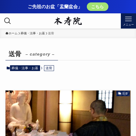
ご先祖のお盆「盂蘭盆会」
こちら
メニュー
ホーム
葬儀・法事・お墓
送骨
送骨
– category –
葬儀・法事・お墓
送骨
送骨