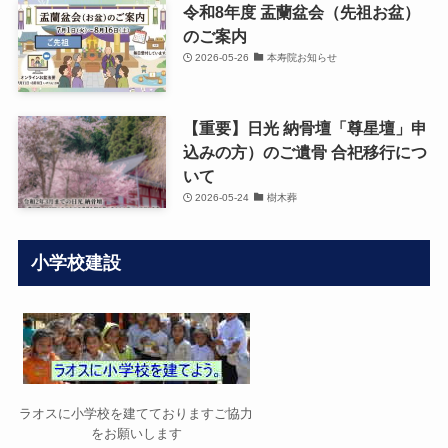
令和8年度 盂蘭盆会（先祖お盆）
のご案内
2026-05-26
本寿院お知らせ
【重要】日光 納骨壇「尊星壇」申
込みの方）のご遺骨 合祀移行につ
いて
2026-05-24
樹木葬
小学校建設
ラオスに小学校を建てておりますご協力
をお願いします