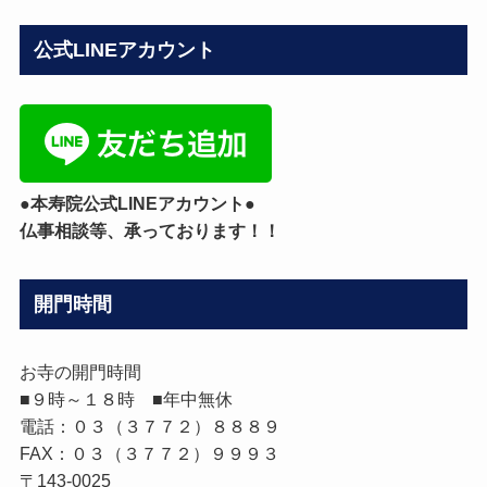
グ
カ
公式LINEアカウント
テ
ゴ
リ
ー
●本寿院公式LINEアカウント●
仏事相談等、承っております！！
開門時間
お寺の開門時間
■９時～１８時 ■年中無休
電話：０３（３７７２）８８８９
FAX：０３（３７７２）９９９３
〒143-0025