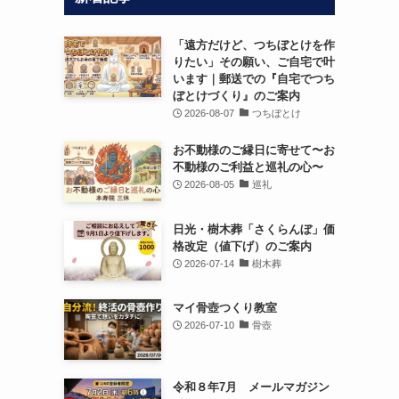
「遠方だけど、つちぼとけを作
りたい」その願い、ご自宅で叶
います｜郵送での『自宅でつち
ぼとけづくり』のご案内
2026-08-07
つちぼとけ
お不動様のご縁日に寄せて〜お
不動様のご利益と巡礼の心〜
2026-08-05
巡礼
日光・樹木葬「さくらんぼ」価
格改定（値下げ）のご案内
2026-07-14
樹木葬
マイ骨壺つくり教室
2026-07-10
骨壺
令和８年7月 メールマガジン