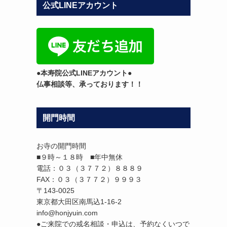
公式LINEアカウント
テ
ゴ
リ
ー
●本寿院公式LINEアカウント●
仏事相談等、承っております！！
開門時間
お寺の開門時間
■９時～１８時 ■年中無休
電話：０３（３７７２）８８８９
FAX：０３（３７７２）９９９３
〒143-0025
東京都大田区南馬込1-16-2
info@honjyuin.com
●ご来院での戒名相談・申込は、予約なくいつで