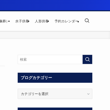
像葬）
水子供養
人形供養
予約カレンダー
ブログカテゴリー
ブ
ロ
グ
カ