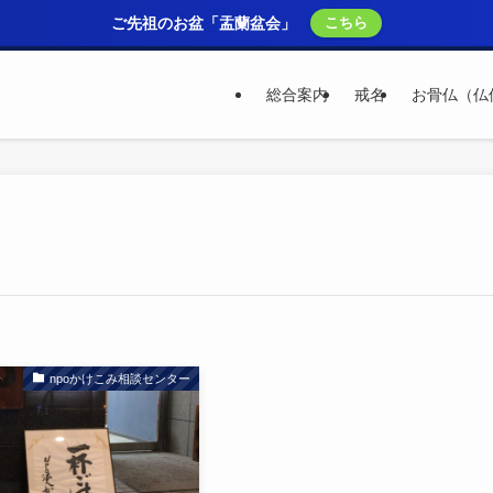
ご先祖のお盆「盂蘭盆会」
こちら
総合案内
戒名
お骨仏（仏
npoかけこみ相談センター