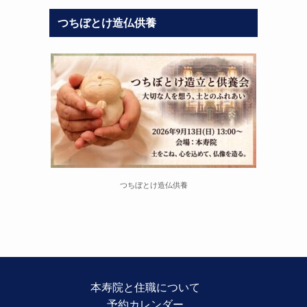
つちぼとけ造仏供養
つちぼとけ造仏供養
本寿院と住職について
予約カレンダー