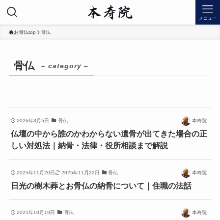
メニュー
お骨仏top
骨仏
骨仏
– category –
2026年3月5日
骨仏
本寿院
仏壇の中から誰のかわからない遺骨が出てきた場合の正
しい対処法｜納骨・法律・役所相談まで解説
2025年11月20日
2025年11月22日
骨仏
本寿院
日光の樹木葬とお骨仏の納骨について｜住職の法話
2025年10月19日
骨仏
本寿院