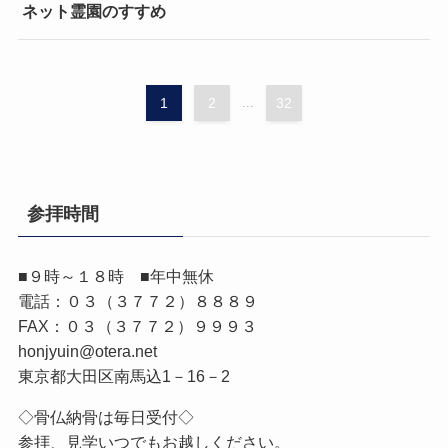
ネット霊園のすすめ
1
2
...
32
参拝時間
■９時～１８時 ■年中無休
電話：０３（３７７２）８８８９
FAX：０３（３７７２）９９９３
honjyuin@otera.net
東京都大田区南馬込1－16－2
◇骨仏納骨は毎日受付◇
参拝、見学いつでもお越しください。