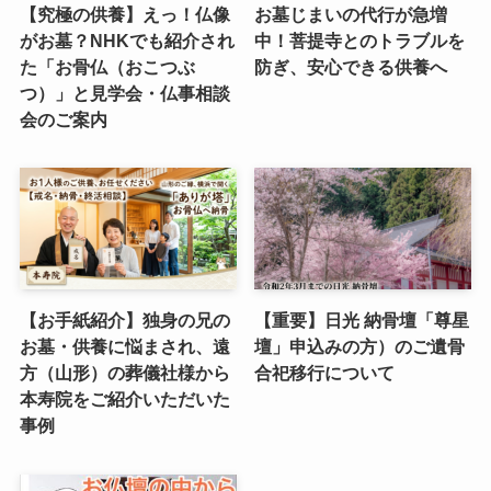
【究極の供養】えっ！仏像
お墓じまいの代行が急増
がお墓？NHKでも紹介され
中！菩提寺とのトラブルを
た「お骨仏（おこつぶ
防ぎ、安心できる供養へ
つ）」と見学会・仏事相談
会のご案内
【お手紙紹介】独身の兄の
【重要】日光 納骨壇「尊星
お墓・供養に悩まされ、遠
壇」申込みの方）のご遺骨
方（山形）の葬儀社様から
合祀移行について
本寿院をご紹介いただいた
事例