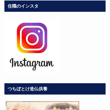
住職のインスタ
つちぼとけ造仏供養