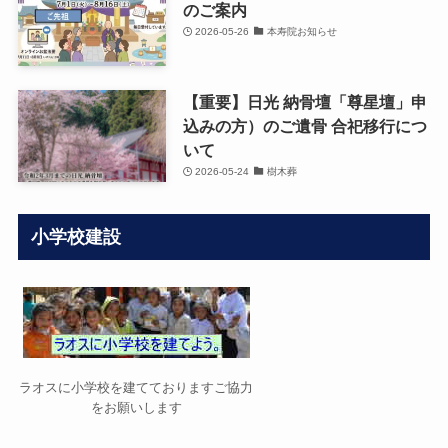
のご案内
2026-05-26
本寿院お知らせ
【重要】日光 納骨壇「尊星壇」申
込みの方）のご遺骨 合祀移行につ
いて
2026-05-24
樹木葬
小学校建設
ラオスに小学校を建てておりますご協力
をお願いします