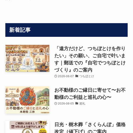
新着記事
「遠方だけど、つちぼとけを作り
たい」その願い、ご自宅で叶いま
す｜郵送での『自宅でつちぼとけ
づくり』のご案内
2026-08-07
つちぼとけ
お不動様のご縁日に寄せて〜お不
動様のご利益と巡礼の心〜
2026-08-05
巡礼
日光・樹木葬「さくらんぼ」価格
改定（値下げ）のご案内