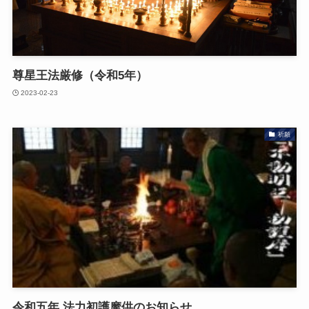
尊星王法厳修（令和5年）
2023-02-23
祈願
令和五年 法力初護摩供のお知らせ