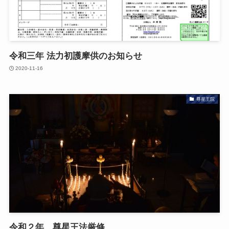
令和三年 法力初護摩供のお知らせ
2020-11-16
尊星王院
令和２年 尊星王法厳修