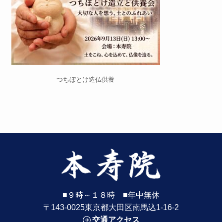
つちぼとけ造仏供養
■９時～１８時 ■年中無休
〒143-0025東京都大田区南馬込1-16-2
交通アクセス