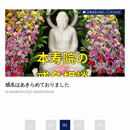
没後戒名を授かった方のお礼
戒名はあきらめておりました
2016年4月17日
2022年2月22日
1
...
90
91
92
...
98