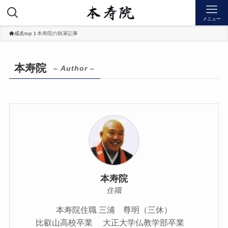
メニュー
戒名top
本寿院の執筆記事
本寿院
– Author –
本寿院
住職
本寿院住職 三浦 尊明（三休）
比叡山高校卒業 大正大学仏教学部卒業