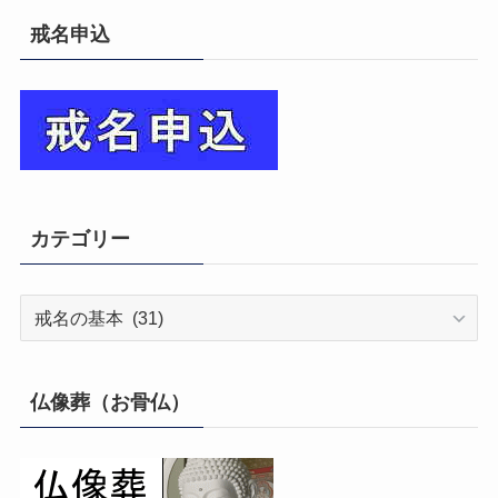
戒名申込
カテゴリー
カ
テ
ゴ
リ
仏像葬（お骨仏）
ー