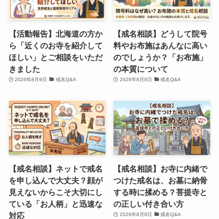
【活動報告】北海道の方か
【戒名相談】どうして院号
ら「近くのお寺を紹介して
料やお布施はあんなに高い
ほしい」とご相談をいただ
のでしょうか？「お布施」
きました
の本質について
2026年8月9日
戒名Q&A
2026年8月8日
戒名Q&A
【戒名相談】ネットで戒名
【戒名相談】お寺に内緒で
を申し込んで大丈夫？顔が
つけた戒名は、お墓に納骨
見えないからこそ大切にし
する時に揉める？菩提寺と
ている「お人柄」と迅速な
の正しい付き合い方
対応
2026年8月6日
戒名Q&A