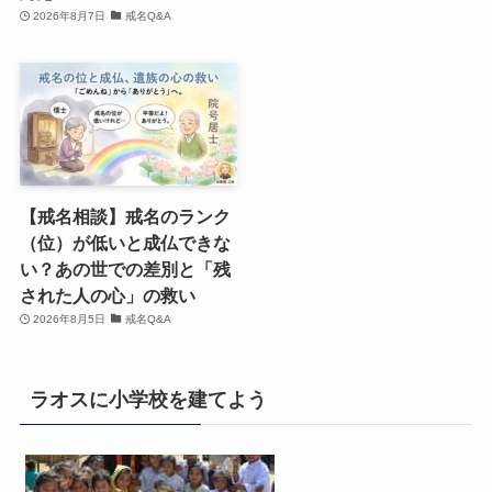
2026年8月7日
戒名Q&A
【戒名相談】戒名のランク
（位）が低いと成仏できな
い？あの世での差別と「残
された人の心」の救い
2026年8月5日
戒名Q&A
ラオスに小学校を建てよう