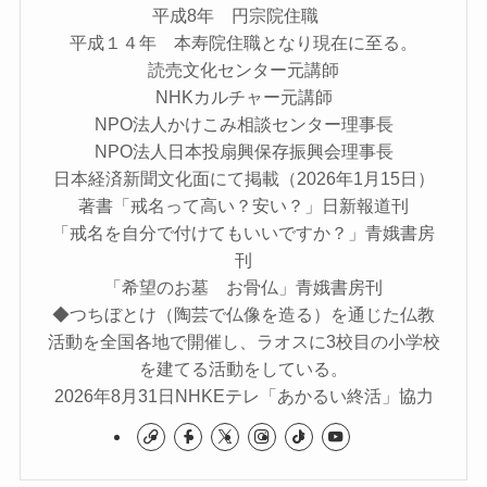
平成8年 円宗院住職
平成１４年 本寿院住職となり現在に至る。
読売文化センター元講師
NHKカルチャー元講師
NPO法人かけこみ相談センター理事長
NPO法人日本投扇興保存振興会理事長
日本経済新聞文化面にて掲載（2026年1月15日）
著書「戒名って高い？安い？」日新報道刊
「戒名を自分で付けてもいいですか？」青娥書房
刊
「希望のお墓 お骨仏」青娥書房刊
◆つちぼとけ（陶芸で仏像を造る）を通じた仏教
活動を全国各地で開催し、ラオスに3校目の小学校
を建てる活動をしている。
2026年8月31日NHKEテレ「あかるい終活」協力