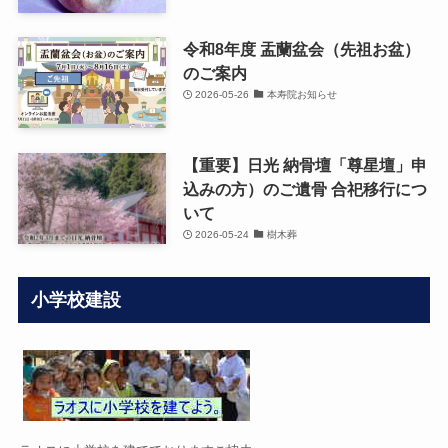
令和8年度 盂蘭盆会（先祖お盆）
のご案内
2026-05-26
本寿院お知らせ
【重要】日光 納骨壇「尊星壇」申
込みの方）のご遺骨 合祀移行につ
いて
2026-05-24
樹木葬
小学校建設