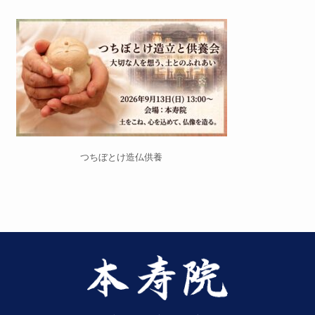
つちぼとけ造仏供養