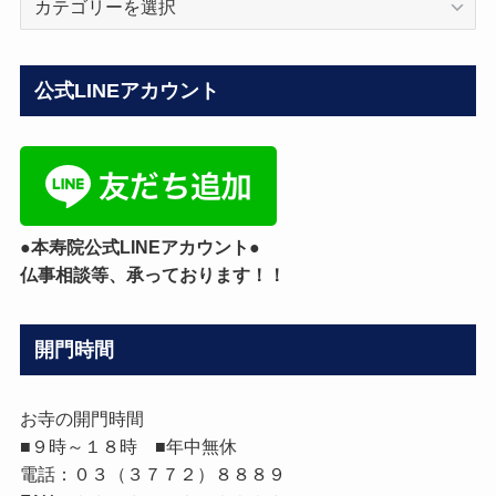
ロ
グ
カ
公式LINEアカウント
テ
ゴ
リ
ー
●本寿院公式LINEアカウント●
仏事相談等、承っております！！
開門時間
お寺の開門時間
■９時～１８時 ■年中無休
電話：０３（３７７２）８８８９