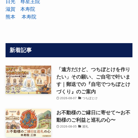
日光 尊星王院
滋賀 本寿院
熊本 本寿院
新着記事
「遠方だけど、つちぼとけを作り
たい」その願い、ご自宅で叶いま
す｜郵送での『自宅でつちぼとけ
づくり』のご案内
2026-08-07
つちぼとけ
お不動様のご縁日に寄せて〜お不
動様のご利益と巡礼の心〜
2026-08-05
巡礼