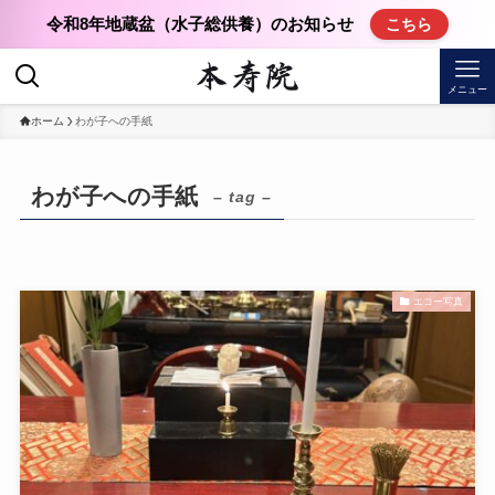
令和8年地蔵盆（水子総供養）のお知らせ
こちら
メニュー
ホーム
わが子への手紙
わが子への手紙
– tag –
エコー写真