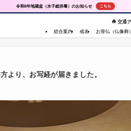
令和8年地蔵盆（水子総供養）のお知らせ
こちら
交通ア
総合案内
戒名
お骨仏（仏像葬
都の方より、お写経が届きました。