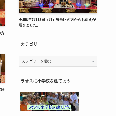
令和8年7月13日（月）豊島区の方からお供えが
届きました。
の方
カテゴリー
カ
テ
ゴ
リ
ラオスに小学校を建てよう
ー
写経