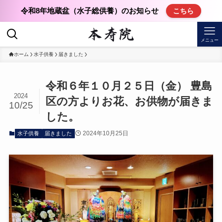
令和8年地蔵盆（水子総供養）のお知らせ
こちら
メニュー
ホーム
水子供養
届きました
令和６年１０月２５日（金） 豊島
2024
区の方よりお花、お供物が届きま
10/25
した。
2024年10月25日
水子供養
届きました