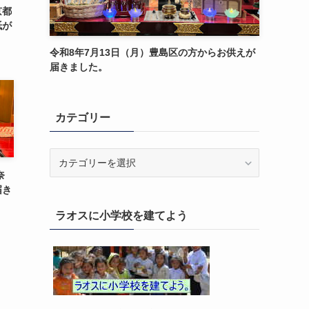
京都
紙が
令和8年7月13日（月）豊島区の方からお供えが
届きました。
カテゴリー
カ
テ
奈
ゴ
届き
リ
ラオスに小学校を建てよう
ー