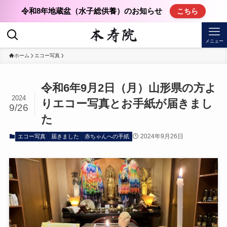
令和8年地蔵盆（水子総供養）のお知らせ
こちら
メニュー
ホーム
エコー写真
令和6年9月2日（月）山形県の方よ
2024
りエコー写真とお手紙が届きまし
9/26
た
2024年9月26日
エコー写真
届きました
赤ちゃんへの手紙