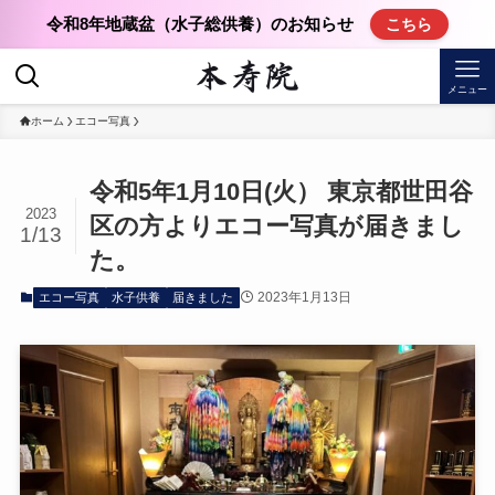
令和8年地蔵盆（水子総供養）のお知らせ
こちら
メニュー
ホーム
エコー写真
令和5年1月10日(火） 東京都世田谷
2023
区の方よりエコー写真が届きまし
1/13
た。
2023年1月13日
エコー写真
水子供養
届きました