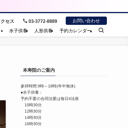
お問い合わせ
クセス
03-3772-8889
）
水子供養
人形供養
予約カレンダー
ま
本寿院のご案内
参拝時間:9時～18時(年中無休)
●水子供養：
予約不要の合同法要は毎日4法座
10時30分
12時30分
14時30分
16時30分