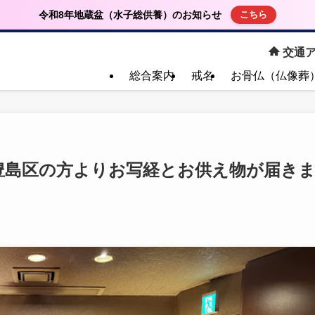
令和8年地蔵盆（水子総供養）のお知らせ
こちら
交通ア
総合案内
戒名
お骨仏（仏像葬
豊島区の方よりお写経とお供え物が届き