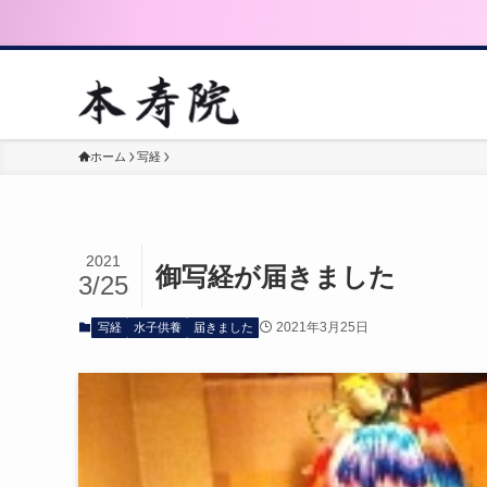
ホーム
写経
2021
御写経が届きました
3/25
2021年3月25日
写経
水子供養
届きました