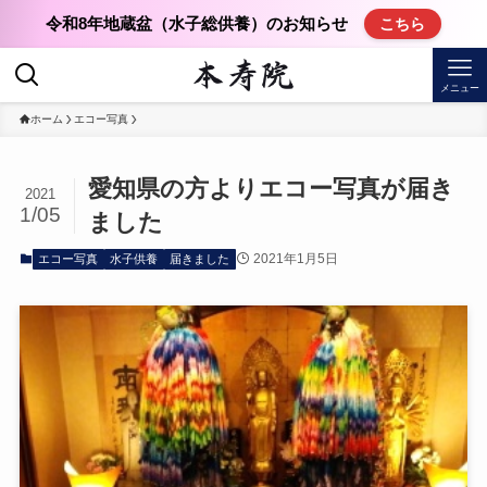
令和8年地蔵盆（水子総供養）のお知らせ
こちら
メニュー
ホーム
エコー写真
愛知県の方よりエコー写真が届き
2021
1/05
ました
2021年1月5日
エコー写真
水子供養
届きました