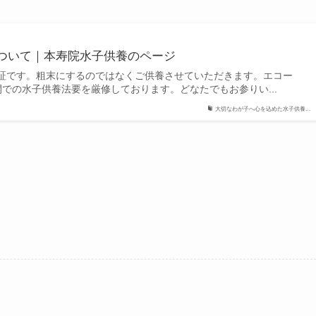
ついて｜本寿院水子供養のページ
証です。粗末にするのではなくご供養させていただきます。エコー
での水子供養法要を厳修しております。どなたでもお参りい...
大切なわが子へ心を込めた水子供養...