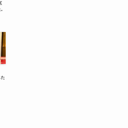
区
た。
した