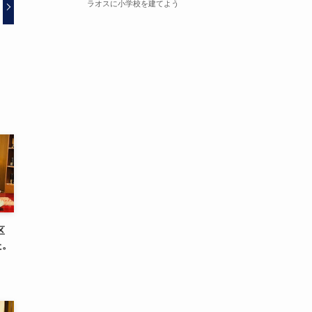
ラオスに小学校を建てよう
区
た。