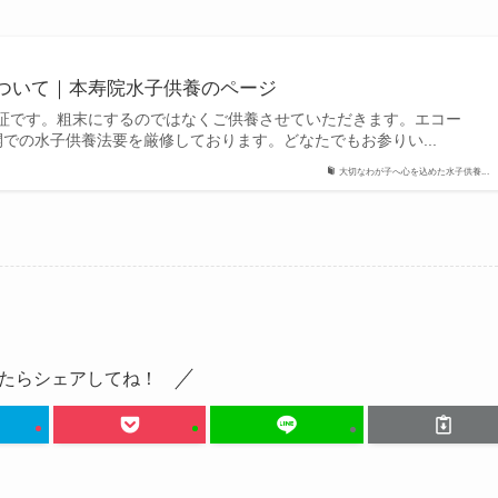
ついて｜本寿院水子供養のページ
証です。粗末にするのではなくご供養させていただきます。エコー
での水子供養法要を厳修しております。どなたでもお参りい...
大切なわが子へ心を込めた水子供養...
たらシェアしてね！