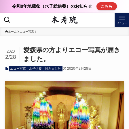
令和8年地蔵盆（水子総供養）のお知らせ
こちら
メニュー
ホーム
エコー写真
愛媛県の方よりエコー写真が届き
2020
2/28
ました。
2020年2月28日
エコー写真
水子供養
届きました