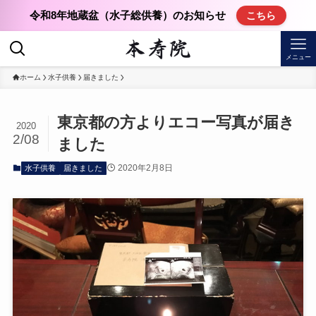
令和8年地蔵盆（水子総供養）のお知らせ
こちら
メニュー
ホーム
水子供養
届きました
東京都の方よりエコー写真が届き
2020
2/08
ました
2020年2月8日
水子供養
届きました